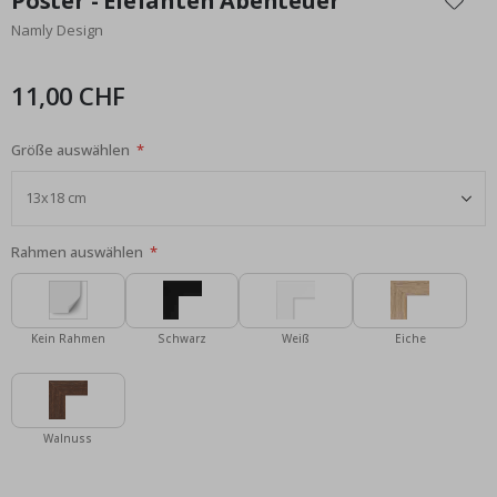
Poster - Elefanten Abenteuer
der
Namly Design
Bildgalerie
springen
11,00 CHF
Größe auswählen
Rahmen auswählen
Kein Rahmen
Schwarz
Weiß
Eiche
Walnuss