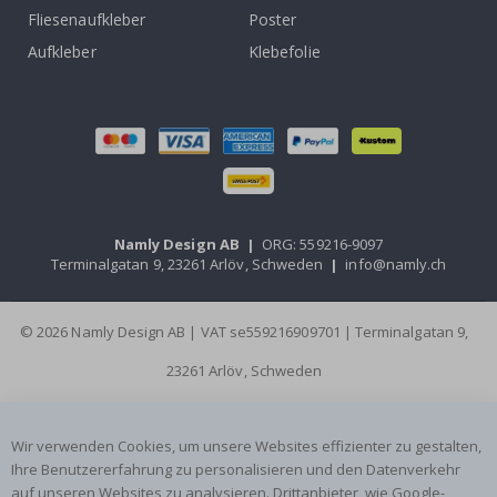
Fliesenaufkleber
Poster
Aufkleber
Klebefolie
Namly Design AB
|
ORG: 559216-9097
Terminalgatan 9, 23261 Arlöv, Schweden
|
info@namly.ch
© 2026 Namly Design AB | VAT se559216909701 | Terminalgatan 9,
23261 Arlöv, Schweden
Wir verwenden Cookies, um unsere Websites effizienter zu gestalten,
Ihre Benutzererfahrung zu personalisieren und den Datenverkehr
auf unseren Websites zu analysieren. Drittanbieter, wie Google-