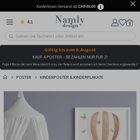
Kostenloser Versand ab
CHF49.00
4.1
Artike
von 1029 Bewertungen
0
Wagen
Gültig bis
zum 9. August
KAUF 4 POSTER – BEZAHLEN NUR FÜR 2!
Füge 4 Poster deinem Warenkorb hinzu, der Rabatt wird automatisch beim Checkout angewendet!
POSTER
KINDERPOSTER & KINDERPLAKATE
Zusammen gekaufte
Einkaufswagen
Zum
Produkte
Ende
Zur Kasse
der
Bildgalerie
springen