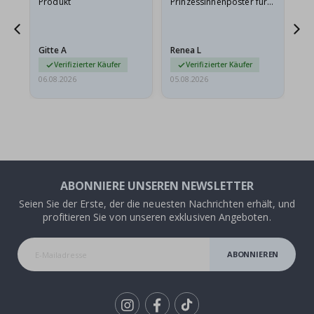
Produkt
Prinzessinnenposter für
das
meine Enkelin bestellt.
ge
Das Poster kam beim
Ra
Versand leicht
au
Gitte A
Renea L
Sa
beschädigt…
au
Verifizierter Käufer
Verifizierter Käufer
06.08.2026
05.08.2026
05.
ABONNIERE UNSEREN NEWSLETTER
Seien Sie der Erste, der die neuesten Nachrichten erhält, und
profitieren Sie von unseren exklusiven Angeboten.
ABONNIEREN