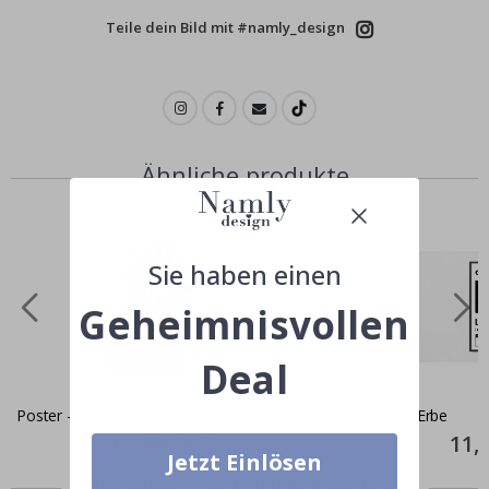
Teile dein Bild mit #namly_design
Ähnliche produkte
Sie haben einen
Geheimnisvollen
Deal
Poster - Hahn Kunst Illustration
Poster - Erbe
Special
11,00 CHF
Specia
11,
Price
Price
Jetzt Einlösen
Zusammen gekaufte Produkte