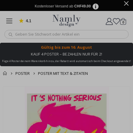
Kostenloser Versand ab
CHF49.00
4.1
Artike
von 1033 Bewertungen
0
Wagen
Gültig bis
zum 16. August
KAUF 4 POSTER – BEZAHLEN NUR FÜR 2!
Füge 4 Poster deinem Warenkorb hinzu, der Rabatt wird automatisch beim Checkout angewendet!
POSTER
POSTER MIT TEXT & ZITATEN
Zusammen gekaufte
Einkaufswagen
Zum
Produkte
Ende
Zur Kasse
der
Bildgalerie
springen