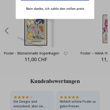
Nein danke, ich zahle den vollen preis
Poster - Blumenmarkt Kopenhagen
Poster – HAHA I’M
Special
11,00 CHF
Specia
11,
Price
Price
Kundenbewertungen
Die Designs sind
Wirklich schöne Poster zu
All
entzückend, aber sie
guten Preisen.