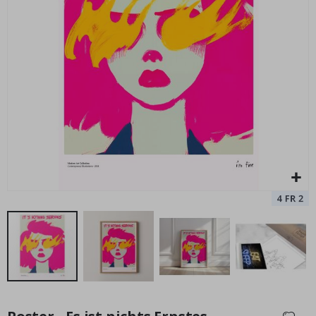
Personalisiertes Poster - Individueller Karten-Druck - Wo
Na
alles begann
-7
Special
15,00 €
Price
Zum
Anfang