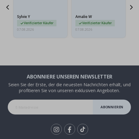
sollten flach in einem
stabilen Umschlag
versendet werden. Weil
Sylvie Y
Amalie W
Ka
sie…
Verifizierter Käufer
Verifizierter Käufer
07.08.2026
07.08.2026
07.
ABONNIERE UNSEREN NEWSLETTER
Seien Sie der Erste, der die neuesten Nachrichten erhält, und
profitieren Sie von unseren exklusiven Angeboten.
ABONNIEREN
Tik