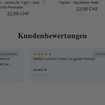
 – Launische Tiger / Eine
Tapete - Glücklicher Wald
sche Phantasie
Special
22,00 CHF
Price
Special
22,00 CHF
Price
Kundenbewertungen
zierter Käufer
Verif
lach in
Wirklich schöne Poster zu guten Preisen.
il sie…
Amalie W
07.08.2026