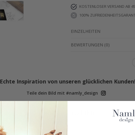
KOSTENLOSER VERSAND AB 49
100% ZUFRIEDENHEITSGARANT
EINZELHEITEN
BEWERTUNGEN
(
0
)
Echte Inspiration von unseren glücklichen Kunden
Teile dein Bild mit #namly_design
Ähnliche produkte