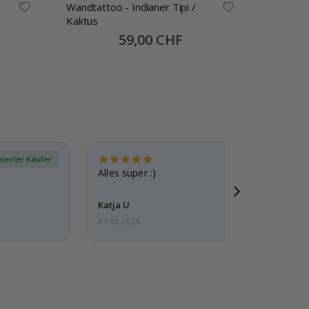
Wandtattoo - Indianer Tipi /
Tapete 
Kaktus
Special
59,00 CHF
Price
izierter Käufer
Verif
Alles super :)
Katja U
07.08.2026