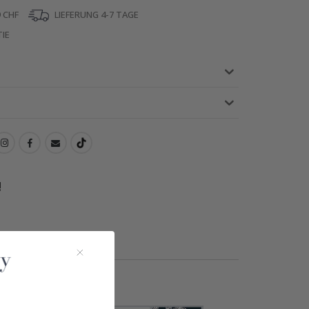
 CHF
LIEFERUNG 4-7 TAGE
IE
!