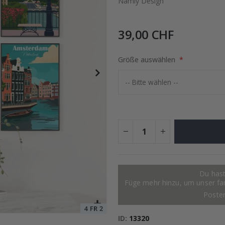
Namly Design
39,00 CHF
tocollage
Special
15,00 €
Price
Größe auswählen
Du hast
Füge mehr hinzu, um unser fant
Poste
ID
13320