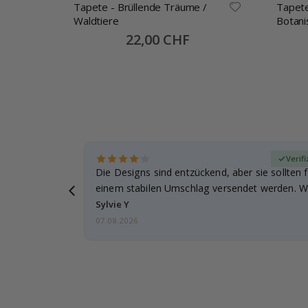
m
Tapete - Brüllende Träume /
Tapete
Waldtiere
Botani
Special
22,00 CHF
Price
zierter Käufer
Verifi
Die Designs sind entzückend, aber sie sollten f
einem stabilen Umschlag versendet werden. We
Sylvie Y
07.08.2026