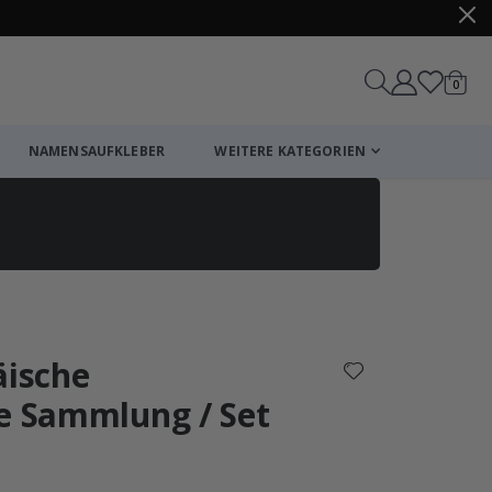
Artike
0
Wagen
NAMENSAUFKLEBER
WEITERE KATEGORIEN
Einkaufswagen
Zur Kasse
äische
te Sammlung / Set