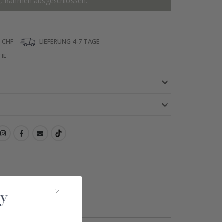
r, Rahmen ausgeschlossen.
 CHF
LIEFERUNG 4-7 TAGE
IE
!