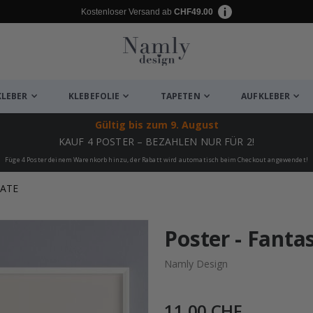
Kostenloser Versand ab
CHF49.00
KLEBER
KLEBEFOLIE
TAPETEN
AUFKLEBER
Gültig bis
zum 9. August
KAUF 4 POSTER – BEZAHLEN NUR FÜR 2!
Füge 4 Poster deinem Warenkorb hinzu, der Rabatt wird automatisch beim Checkout angewendet!
KATE
ukte
Poster - Fanta
Namly Design
11,00 CHF