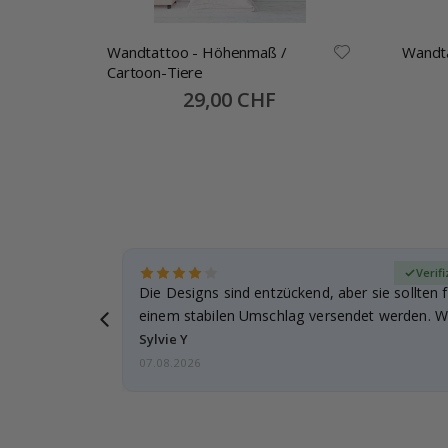
Wandtattoo - Höhenmaß /
Wandta
- Wo
Cartoon-Tiere
Special
29,00 CHF
Price
zierter Käufer
Verifi
Die Designs sind entzückend, aber sie sollten f
einem stabilen Umschlag versendet werden. We
Sylvie Y
07.08.2026