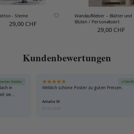
ttoo - Sterne
Wandaufkleber – Blätter und
Blüten / Personalisiert
Special
29,00 CHF
Price
Special
29,00 CHF
Price
Kundenbewertungen
zierter Käufer
Verif
lach in
Wirklich schöne Poster zu guten Preisen.
il sie…
Amalie W
07.08.2026