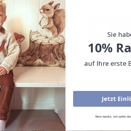
Sie hab
10% Ra
auf Ihre erste 
 - Dream Big Einhorn
Poster - Einhorn Abenteuer
Special
11,00 CHF
Special
11,00 CHF
Price
Price
Zusammen gekaufte Produkte
Jetzt Ein
Nein danke, ich zahle de