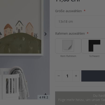
Größe auswählen
Special
11,00 €
Price
Rahmen auswählen
Kein Rahmen
Schwarz
Du hast
Füge mehr hinzu, um unser fant