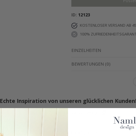
Poste
ID
12123
KOSTENLOSER VERSAND AB 49
100% ZUFRIEDENHEITSGARANT
EINZELHEITEN
BEWERTUNGEN
(
0
)
Echte Inspiration von unseren glücklichen Kunden
Teile dein Bild mit #namly_design
Ähnliche produkte