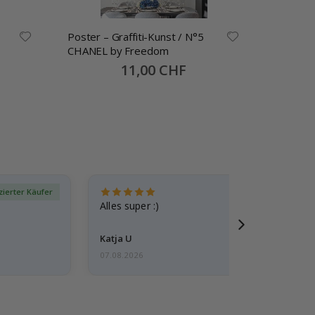
Poster – Graffiti-Kunst / N°5
Picasso
CHANEL by Freedom
Poster
Special
11,00 CHF
Price
izierter Käufer
Verif
Alles super :)
Katja U
07.08.2026