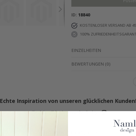
Poste
ID
18840
KOSTENLOSER VERSAND AB 49
100% ZUFRIEDENHEITSGARANT
EINZELHEITEN
BEWERTUNGEN
(
0
)
Echte Inspiration von unseren glücklichen Kunden
Teile dein Bild mit #namly_design
Ähnliche produkte