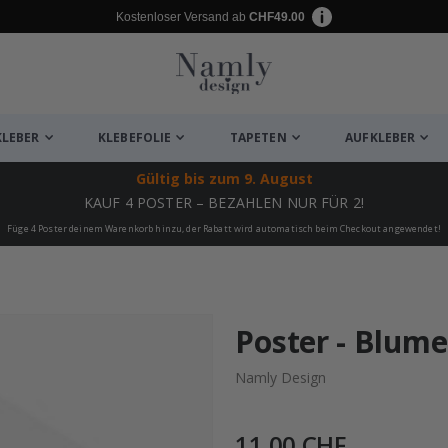
Kostenloser Versand ab
CHF49.00
KLEBER
KLEBEFOLIE
TAPETEN
AUFKLEBER
Gültig bis
zum 9. August
KAUF 4 POSTER – BEZAHLEN NUR FÜR 2!
Füge 4 Poster deinem Warenkorb hinzu, der Rabatt wird automatisch beim Checkout angewendet!
ukte
Poster - Blu
Namly Design
11,00 CHF