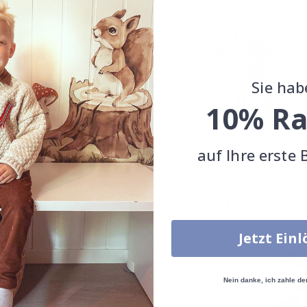
Sie hab
10% Ra
 - Blumen Silhouette
Poster - Surrealistisches
auf Ihre erste 
Blumenwerk
Special
11,00 CHF
Price
Special
11,00 CHF
Price
Zusammen gekaufte Produkte
Jetzt Ein
Nein danke, ich zahle de