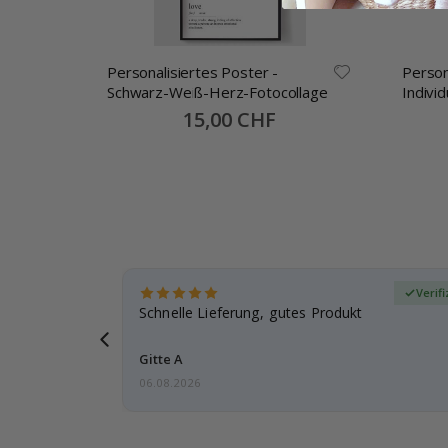
Personalisiertes Poster -
Person
Schwarz-Weiß-Herz-Fotocollage
Indivi
alles 
Special
15,00 CHF
Price
zierter Käufer
Verifi
schenk
Schnelle Lieferung, gutes Produkt
ut.
Gitte A
06.08.2026