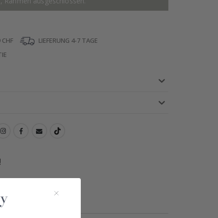
r, Rahmen ausgeschlossen.
 CHF
LIEFERUNG 4-7 TAGE
IE
!