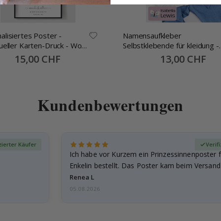
alisiertes Poster -
Namensaufkleber
dueller Karten-Druck - Wo
Selbstklebende für kleidung -
begann
30x13mm -70 Stck
Special
15,00 CHF
Special
13,00 CHF
Price
Price
Kundenbewertungen
zierter Käufer
Verif
Ich habe vor Kurzem ein Prinzessinnenposter 
Enkelin bestellt. Das Poster kam beim Versand 
beschädigt…
Renea L
05.08.2026