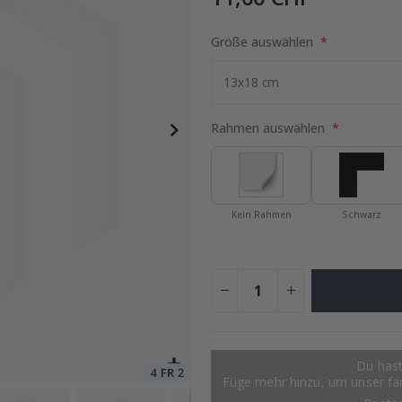
Größe auswählen
Alles-in-einem Montageset
Special
9,00 €
Price
Rahmen auswählen
Kein Rahmen
Schwarz
Du hast
Füge mehr hinzu, um unser fant