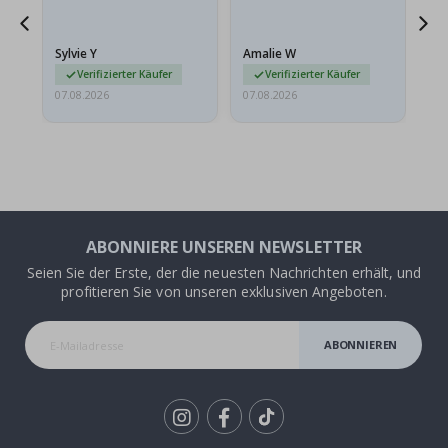
sollten flach in einem
stabilen Umschlag
versendet werden. Weil
Sylvie Y
Amalie W
Ka
sie…
Verifizierter Käufer
Verifizierter Käufer
07.08.2026
07.08.2026
07.
ABONNIERE UNSEREN NEWSLETTER
Seien Sie der Erste, der die neuesten Nachrichten erhält, und
profitieren Sie von unseren exklusiven Angeboten.
ABONNIEREN
Tik