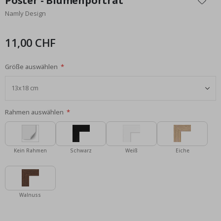
Poster - Blumenporträt
der
Namly Design
Bildgalerie
springen
11,00 CHF
Größe auswählen
Rahmen auswählen
Kein Rahmen
Schwarz
Weiß
Eiche
Walnuss