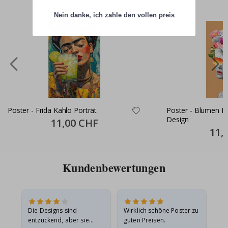
Nein danke, ich zahle den vollen preis
Poster - Frida Kahlo Porträt
Poster - Blumen 
Design
Special
11,00 CHF
Price
Specia
11,
Price
Kundenbewertungen
Die Designs sind
Wirklich schöne Poster zu
All
entzückend, aber sie
guten Preisen.