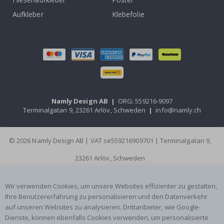
Aufkleber
Klebefolie
Namly Design AB
|
ORG: 559216-9097
Terminalgatan 9, 23261 Arlöv, Schweden
|
info@namly.ch
© 2026 Namly Design AB | VAT se559216909701 | Terminalgatan 9,
23261 Arlöv, Schweden
Wir verwenden Cookies, um unsere Websites effizienter zu gestalten,
Ihre Benutzererfahrung zu personalisieren und den Datenverkehr
auf unseren Websites zu analysieren. Drittanbieter, wie Google-
Dienste, können ebenfalls Cookies verwenden, um personalisierte