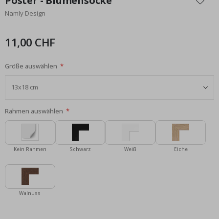
Poster - Blumensocke
der
Namly Design
Bildgalerie
springen
11,00 CHF
Größe auswählen
Rahmen auswählen
Kein Rahmen
Schwarz
Weiß
Eiche
Walnuss