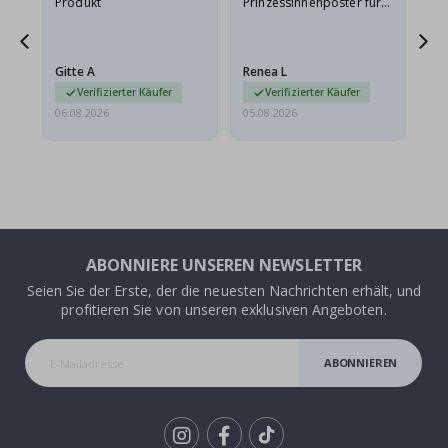
Produkt
Prinzessinnenposter für
das
meine Enkelin bestellt.
ge
Das Poster kam beim
Ra
Versand leicht
au
Gitte A
Renea L
Sa
beschädigt…
au
Verifizierter Käufer
Verifizierter Käufer
06.08.2026
05.08.2026
05.
ABONNIERE UNSEREN NEWSLETTER
Seien Sie der Erste, der die neuesten Nachrichten erhält, und
profitieren Sie von unseren exklusiven Angeboten.
ABONNIEREN