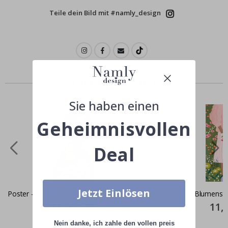
Teile dein Bild mit #namly_design
Ähnliche produkte
Sie haben einen
Geheimnisvollen
Deal
Jetzt Einlösen
Poster - Blumen Silhouette
Poster - Blumenst
Special
11,00 CHF
Specia
11,
Price
Price
Nein danke, ich zahle den vollen preis