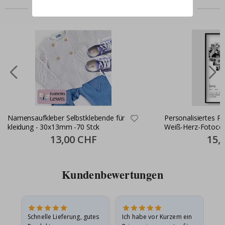
Zusammen gekaufte Produkte
Namensaufkleber Selbstklebende für
Personalisiertes P
kleidung - 30x13mm -70 Stck
Weiß-Herz-Fotocol
Special
13,00 CHF
Specia
15,
Price
Price
Kundenbewertungen
Schnelle Lieferung, gutes
Ich habe vor Kurzem ein
Ich