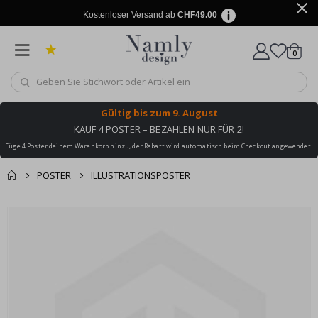
Kostenloser Versand ab
CHF49.00
Artike
0
Wagen
Gültig bis
zum 9. August
KAUF 4 POSTER – BEZAHLEN NUR FÜR 2!
Füge 4 Poster deinem Warenkorb hinzu, der Rabatt wird automatisch beim Checkout angewendet!
POSTER
ILLUSTRATIONSPOSTER
Zusammen gekaufte
Einkaufswagen
Zum
Produkte
Ende
Zur Kasse
der
Bildgalerie
springen