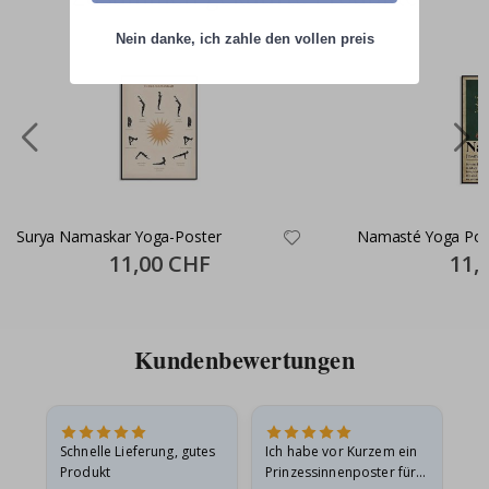
Nein danke, ich zahle den vollen preis
Surya Namaskar Yoga-Poster
Namasté Yoga Pos
Special
11,00 CHF
Specia
11,
Price
Price
Kundenbewertungen
Schnelle Lieferung, gutes
Ich habe vor Kurzem ein
Ich
Produkt
Prinzessinnenposter für
das