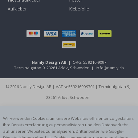
Aufkleber
Klebefolie
Namly Design AB
|
ORG: 559216-9097
Terminalgatan 9, 23261 Arlöv, Schweden
|
info@namly.ch
© 2026 Namly Design AB | VAT se559216909701 | Terminalgatan 9,
23261 Arlöv, Schweden
Wir verwenden Cookies, um unsere Websites effizienter zu gestalten,
Ihre Benutzererfahrung zu personalisieren und den Datenverkehr
auf unseren Websites zu analysieren. Drittanbieter, wie Google-
Dienste, können ebenfalls Cookies verwenden, um personalisierte