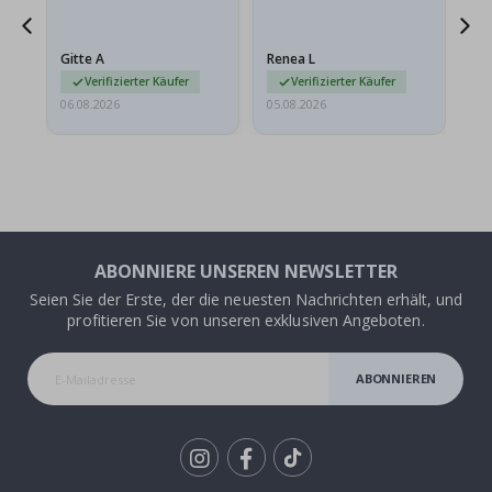
ts
meine Enkelin bestellt.
ge
Das Poster kam beim
Ra
at
Versand leicht
au
Gitte A
Renea L
Sa
beschädigt…
au
Verifizierter Käufer
Verifizierter Käufer
06.08.2026
05.08.2026
05.
ABONNIERE UNSEREN NEWSLETTER
Seien Sie der Erste, der die neuesten Nachrichten erhält, und
profitieren Sie von unseren exklusiven Angeboten.
ABONNIEREN
Tik