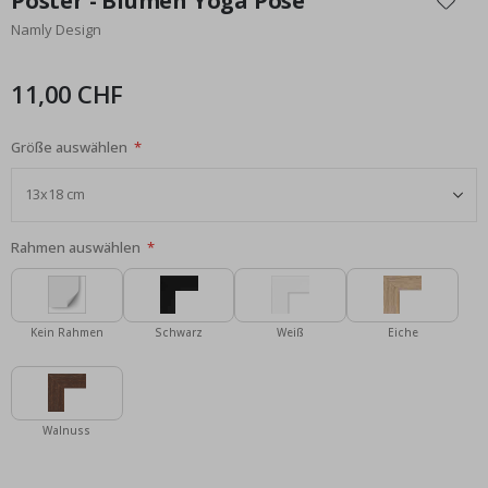
Poster - Blumen Yoga Pose
der
Namly Design
Bildgalerie
springen
11,00 CHF
Größe auswählen
Rahmen auswählen
Kein Rahmen
Schwarz
Weiß
Eiche
Walnuss