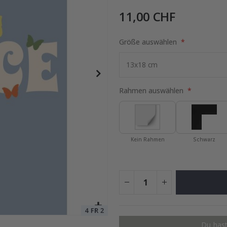
11,00 CHF
tocollage
Größe auswählen
Special
15,00 €
Price
Rahmen auswählen
Kein Rahmen
Schwarz
Du hast