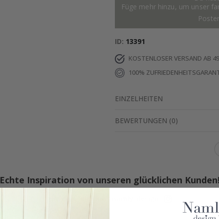
Füge mehr hinzu, um unser fant
Poste
ID
13391
KOSTENLOSER VERSAND AB 49
100% ZUFRIEDENHEITSGARANT
EINZELHEITEN
BEWERTUNGEN
(
0
)
Echte Inspiration von unseren glücklichen Kunden
Teile dein Bild mit #namly_design