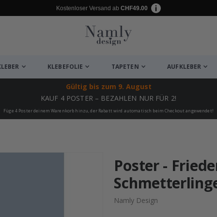
Kostenloser Versand ab
CHF49.00
KLEBER
KLEBEFOLIE
TAPETEN
AUFKLEBER
Gültig bis
zum 9. August
KAUF 4 POSTER – BEZAHLEN NUR FÜR 2!
Füge 4 Poster deinem Warenkorb hinzu, der Rabatt wird automatisch beim Checkout angewendet!
ukte
Poster - Fried
Schmetterling
Namly Design