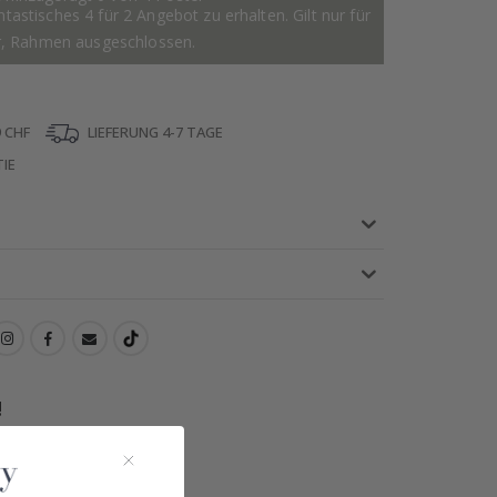
astisches 4 für 2 Angebot zu erhalten. Gilt nur für
r, Rahmen ausgeschlossen.
 CHF
LIEFERUNG 4-7 TAGE
IE
!