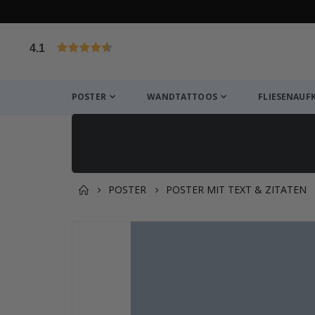
4.1
von 1030 Bewertungen
POSTER
WANDTATTOOS
FLIESENAUF
POSTER
POSTER MIT TEXT & ZITATEN
Zusammen gekaufte Prod
Zum
Ende
der
Bildgalerie
springen