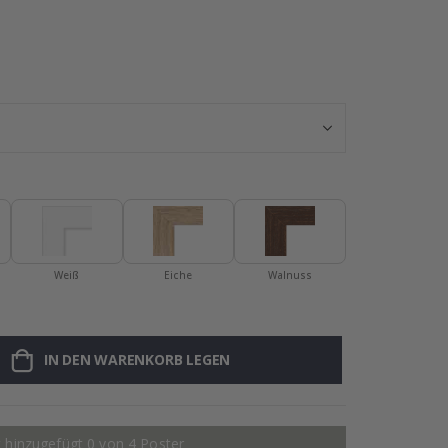
Namensaufklebe
Weiß
Eiche
Walnuss
IN DEN WARENKORB LEGEN
 hinzugefügt 0 von 4 Poster