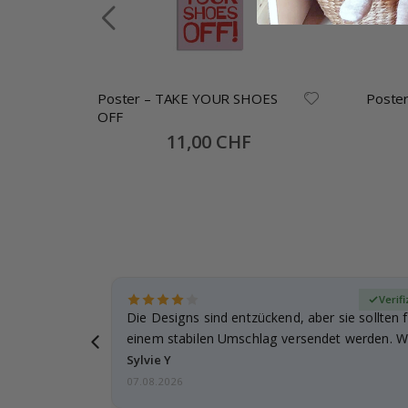
Poster – TAKE YOUR SHOES
Poster
OFF
Special
11,00 CHF
Price
zierter Käufer
Verifi
Die Designs sind entzückend, aber sie sollten f
einem stabilen Umschlag versendet werden. We
Sylvie Y
07.08.2026