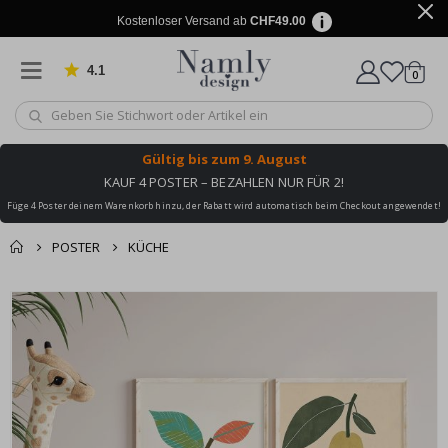
Kostenloser Versand ab
CHF49.00
4.1
Artike
von 1019 Bewertungen
0
Wagen
Gültig bis
zum 9. August
KAUF 4 POSTER – BEZAHLEN NUR FÜR 2!
Füge 4 Poster deinem Warenkorb hinzu, der Rabatt wird automatisch beim Checkout angewendet!
POSTER
KÜCHE
Zusammen gekaufte
Einkaufswagen
Zum
Produkte
Ende
Zur Kasse
der
Bildgalerie
springen