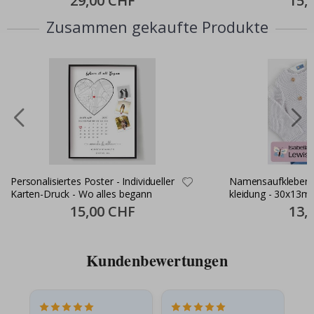
29,00 CHF
15,
Price
Price
Zusammen gekaufte Produkte
Personalisiertes Poster - Individueller
Namensaufkleber S
Karten-Druck - Wo alles begann
kleidung - 30x13m
Special
15,00 CHF
Specia
13,
Price
Price
Kundenbewertungen