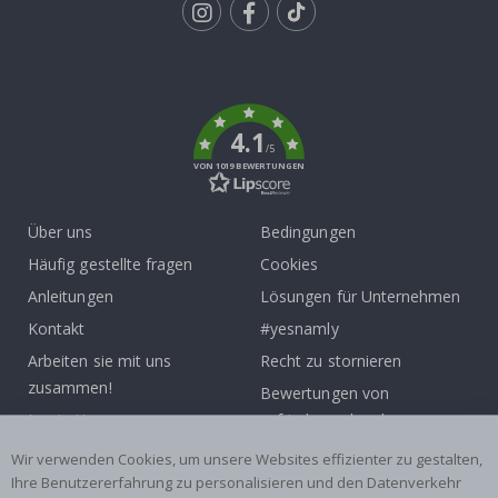
Tik
To
k
4.1
/5
VON 1019 BEWERTUNGEN
Über uns
Bedingungen
Häufig gestellte fragen
Cookies
Anleitungen
Lösungen für Unternehmen
Kontakt
#yesnamly
Arbeiten sie mit uns
Recht zu stornieren
zusammen!
Bewertungen von
Inspiration
zufriedenen kunden
Wir verwenden Cookies, um unsere Websites effizienter zu gestalten,
Beliebte Kategorien
Ihre Benutzererfahrung zu personalisieren und den Datenverkehr