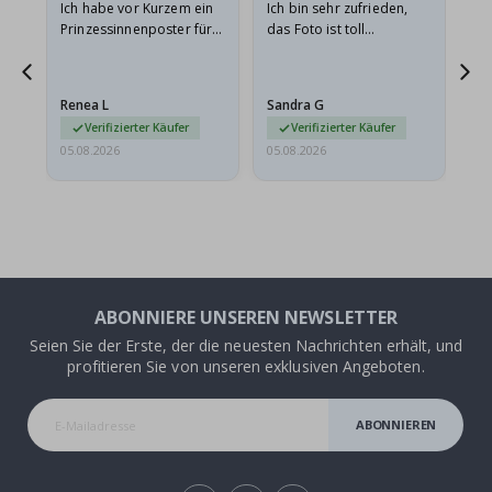
Ich habe vor Kurzem ein
Ich bin sehr zufrieden,
Su
 Die
Prinzessinnenposter für
das Foto ist toll
 in
meine Enkelin bestellt.
geworden und der
t
Das Poster kam beim
Rahmen sieht auch super
Versand leicht
aus. Die Lieferung war
Renea L
Sandra G
Al
beschädigt…
außerdem…
Verifizierter Käufer
Verifizierter Käufer
05.08.2026
05.08.2026
05.
ABONNIERE UNSEREN NEWSLETTER
Seien Sie der Erste, der die neuesten Nachrichten erhält, und
profitieren Sie von unseren exklusiven Angeboten.
ABONNIEREN