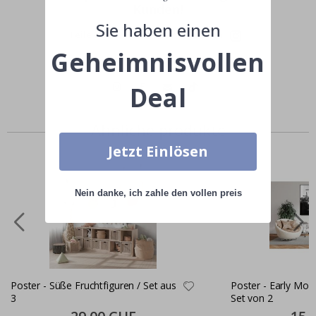
Kunden!
Sie haben einen
Teile dein Bild mit #namly_design
Geheimnisvollen
Deal
Ähnliche produkte
Jetzt Einlösen
Nein danke, ich zahle den vollen preis
Poster - Süße Fruchtfiguren / Set aus
Poster - Early Morn
3
Set von 2
Special
Specia