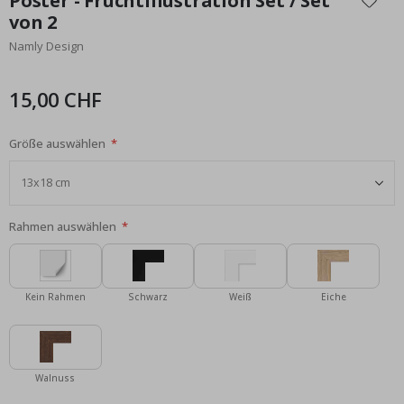
Poster - Fruchtillustration Set / Set
der
von 2
Bildgalerie
Namly Design
springen
15,00 CHF
Größe auswählen
Rahmen auswählen
Kein Rahmen
Schwarz
Weiß
Eiche
Walnuss