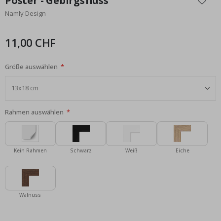
Poster - Gebirgsfluss
der
Namly Design
Bildgalerie
springen
11,00 CHF
Größe auswählen
Rahmen auswählen
Kein Rahmen
Schwarz
Weiß
Eiche
Walnuss