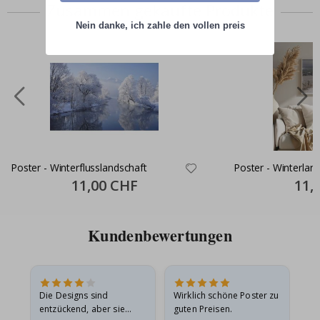
Zusammen gekaufte Produkte
Nein danke, ich zahle den vollen preis
Poster - Winterflusslandschaft
Poster - Winterlan
Special
11,00 CHF
Specia
11,
Price
Price
Kundenbewertungen
Die Designs sind
Wirklich schöne Poster zu
All
entzückend, aber sie
guten Preisen.