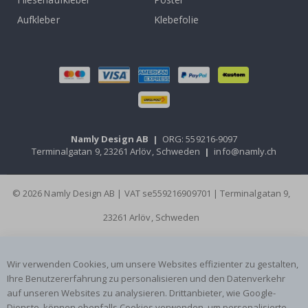
Aufkleber
Klebefolie
Namly Design AB
|
ORG: 559216-9097
Terminalgatan 9, 23261 Arlöv, Schweden
|
info@namly.ch
© 2026 Namly Design AB | VAT se559216909701 | Terminalgatan 9,
23261 Arlöv, Schweden
Wir verwenden Cookies, um unsere Websites effizienter zu gestalten,
Ihre Benutzererfahrung zu personalisieren und den Datenverkehr
auf unseren Websites zu analysieren. Drittanbieter, wie Google-
Dienste, können ebenfalls Cookies verwenden, um personalisierte