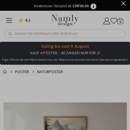
Kostenloser Versand ab
CHF49.00
4.1
Artike
von 1029 Bewertungen
0
Wagen
Gültig bis
zum 9. August
KAUF 4 POSTER – BEZAHLEN NUR FÜR 2!
Füge 4 Poster deinem Warenkorb hinzu, der Rabatt wird automatisch beim Checkout angewendet!
POSTER
NATURPOSTER
Zusammen gekaufte
Einkaufswagen
Zum
Produkte
Ende
Zur Kasse
der
Bildgalerie
springen