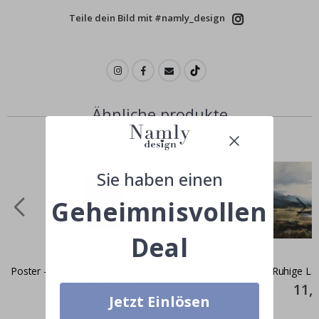
Teile dein Bild mit #namly_design
Ähnliche produkte
Sie haben einen
Geheimnisvollen
Deal
Poster - Waldbach
Poster - Ruhige La
Special
11,00 CHF
Specia
11,
Price
Price
Jetzt Einlösen