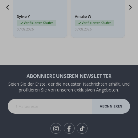
sollten flach in einem
stabilen Umschlag
versendet werden. Weil
Sylvie Y
Amalie W
Ka
sie…
Verifizierter Käufer
Verifizierter Käufer
07.08.2026
07.08.2026
07.
ABONNIERE UNSEREN NEWSLETTER
Seien Sie der Erste, der die neuesten Nachrichten erhält, und
profitieren Sie von unseren exklusiven Angeboten.
ABONNIEREN
Tik