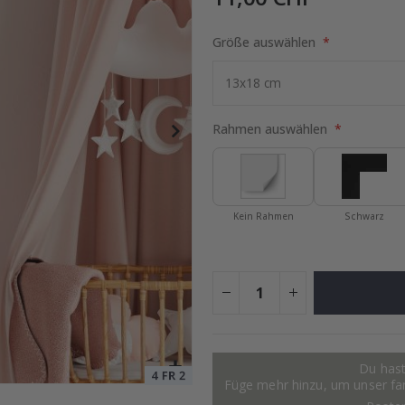
Größe auswählen
tocollage
Special
15,00 €
Price
Rahmen auswählen
Kein Rahmen
Schwarz
Du hast
Füge mehr hinzu, um unser fant