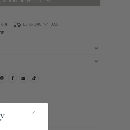
r, Rahmen ausgeschlossen.
 CHF
LIEFERUNG 4-7 TAGE
IE
!