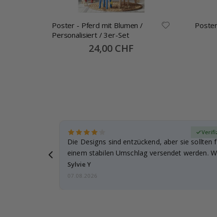
erd
Poster - Pferd mit Blumen /
Poster
Personalisiert / 3er-Set
Special
24,00 CHF
Price
zierter Käufer
Verifi
Die Designs sind entzückend, aber sie sollten f
einem stabilen Umschlag versendet werden. We
Sylvie Y
07.08.2026