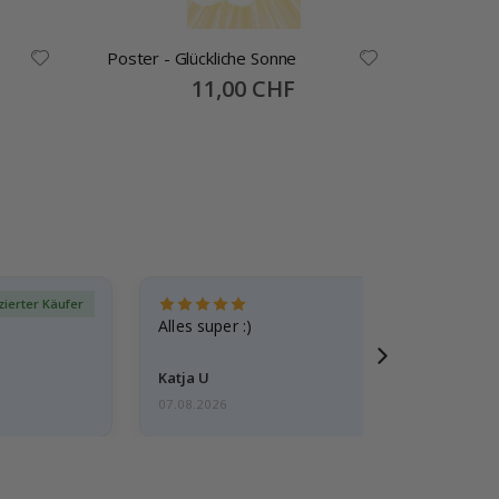
Poster - Glückliche Sonne
Poster 
Special
11,00 CHF
Price
izierter Käufer
Verif
Alles super :)
Katja U
07.08.2026