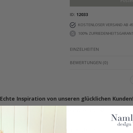
Poste
ID
12033
KOSTENLOSER VERSAND AB 49
100% ZUFRIEDENHEITSGARANT
EINZELHEITEN
BEWERTUNGEN
(
0
)
Echte Inspiration von unseren glücklichen Kunden
Teile dein Bild mit #namly_design
Ähnliche produkte