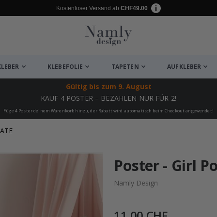
Kostenloser Versand ab
CHF49.00
KLEBER
KLEBEFOLIE
TAPETEN
AUFKLEBER
Gültig bis
zum 9. August
KAUF 4 POSTER – BEZAHLEN NUR FÜR 2!
Füge 4 Poster deinem Warenkorb hinzu, der Rabatt wird automatisch beim Checkout angewendet!
KATE
ukte
Poster - Girl 
Namly Design
11,00 CHF