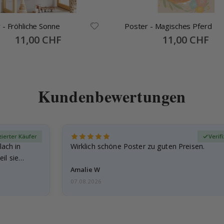
 - Fröhliche Sonne
Poster - Magisches Pferd
Special
11,00 CHF
Special
11,00 CHF
Price
Price
Kundenbewertungen
zierter Käufer
Verif
lach in
Wirklich schöne Poster zu guten Preisen.
il sie…
Amalie W
07.08.2026