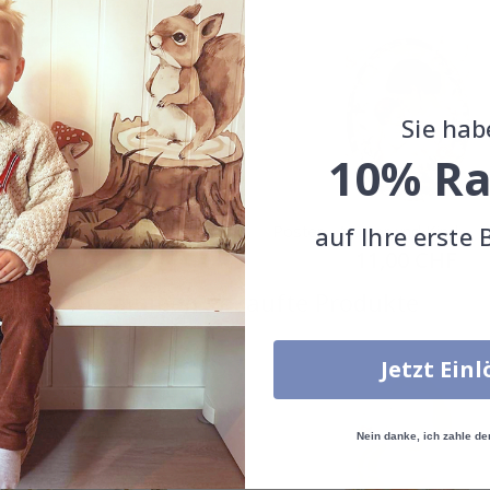
Sie hab
10% Ra
auf Ihre erste 
 - Mutter und Kind
Poster - Mutter und Kind
Special
11,00 CHF
Special
11,00 CHF
Price
Price
Zusammen gekaufte Produkte
Jetzt Ein
Nein danke, ich zahle de