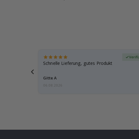
zierter Käufer
Verifi
schenk
Schnelle Lieferung, gutes Produkt
ut.
Gitte A
06.08.2026