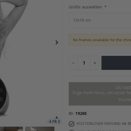
Größe auswählen
otocollage
Special
15,00 €
Price
No frames available for the cho
Du hast
Füge mehr hinzu, um unser fant
Poste
ID
19265
KOSTENLOSER VERSAND AB 49