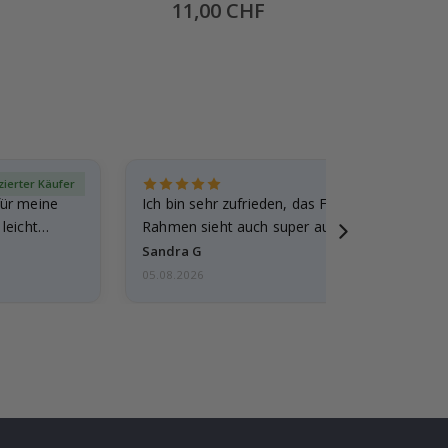
Special
11,00 CHF
Price
izierter Käufer
Verif
für meine
Ich bin sehr zufrieden, das Foto ist toll gewo
leicht
Rahmen sieht auch super aus. Die Lieferung 
außerdem…
Sandra G
05.08.2026