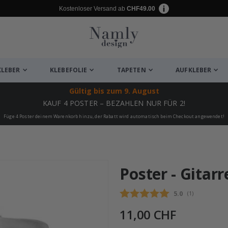
Kostenloser Versand ab
CHF49.00
KLEBER
KLEBEFOLIE
TAPETEN
AUFKLEBER
Gültig bis
zum 9. August
KAUF 4 POSTER – BEZAHLEN NUR FÜR 2!
Füge 4 Poster deinem Warenkorb hinzu, der Rabatt wird automatisch beim Checkout angewendet!
ukte
Poster - Gitar
Durchschnittli
5.0
(
abgegebene be
1
)
11,00 CHF