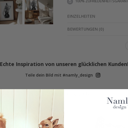
100% ZUFRIEDENHEITSGARANT
EINZELHEITEN
BEWERTUNGEN
(
0
)
Echte Inspiration von unseren glücklichen Kunden
Teile dein Bild mit #namly_design
Ähnliche produkte