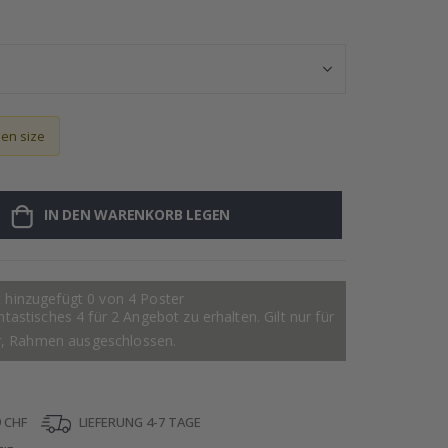
Fliesensticker -
sen size
IN DEN WARENKORB LEGEN
 hinzugefügt 0 von 4 Poster
astisches 4 für 2 Angebot zu erhalten. Gilt nur für
r, Rahmen ausgeschlossen.
 CHF
LIEFERUNG 4-7 TAGE