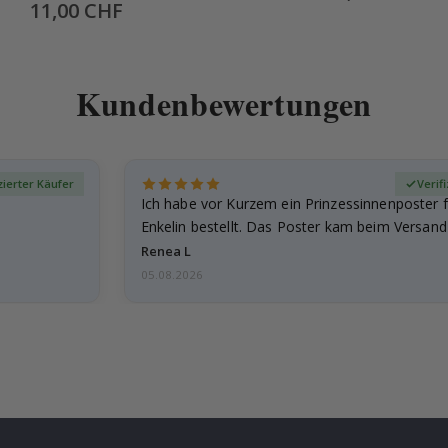
Special
11,00 CHF
Price
Kundenbewertungen
zierter Käufer
Verif
Ich habe vor Kurzem ein Prinzessinnenposter 
Enkelin bestellt. Das Poster kam beim Versand 
beschädigt…
Renea L
05.08.2026