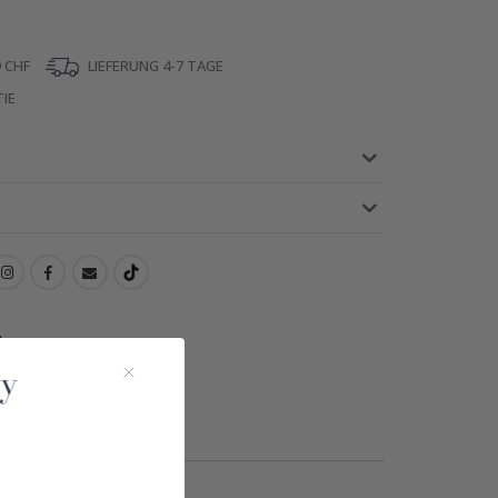
 CHF
LIEFERUNG 4-7 TAGE
IE
!