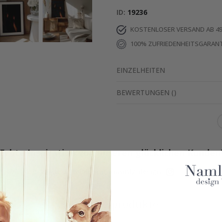
ID
19236
KOSTENLOSER VERSAND AB 49
100% ZUFRIEDENHEITSGARANT
EINZELHEITEN
BEWERTUNGEN
(
)
Echte Inspiration von unseren glücklichen Kunden
Teile dein Bild mit #namly_design
Ähnliche produkte