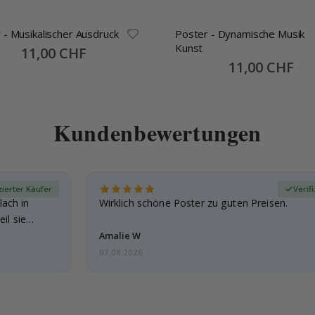
 - Musikalischer Ausdruck
Poster - Dynamische Musik
Kunst
Special
11,00 CHF
Price
Special
11,00 CHF
Price
Kundenbewertungen
zierter Käufer
Verif
lach in
Wirklich schöne Poster zu guten Preisen.
il sie…
Amalie W
07.08.2026