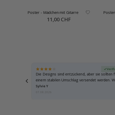
Poster - Mädchen mit Gitarre
Poster
-
Special
11,00 CHF
Price
zierter Käufer
Verifi
Die Designs sind entzückend, aber sie sollten f
einem stabilen Umschlag versendet werden. We
Sylvie Y
07.08.2026