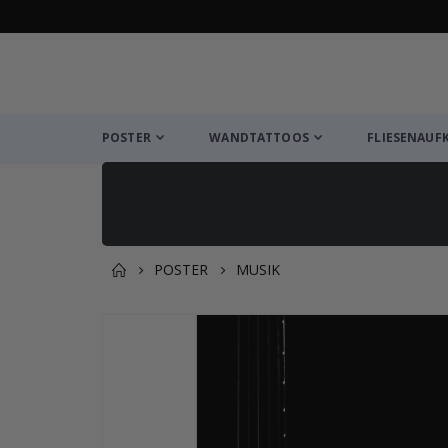
POSTER
WANDTATTOOS
FLIESENAUF
POSTER
MUSIK
Zusammen gekaufte Prod
Zum
Ende
der
Bildgalerie
springen