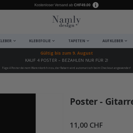
Kostenloser Versand ab
CHF49.00
KLEBER
KLEBEFOLIE
TAPETEN
AUFKLEBER
Gültig bis
zum 9. August
KAUF 4 POSTER – BEZAHLEN NUR FÜR 2!
Füge 4 Poster deinem Warenkorb hinzu, der Rabatt wird automatisch beim Checkout angewendet!
ukte
Poster - Gitar
11,00 CHF