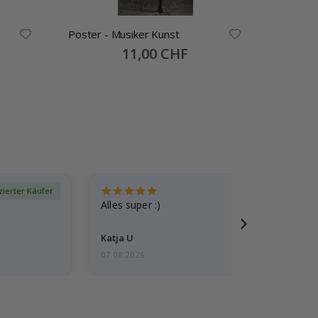
Poster - Musiker Kunst
Poster 
Musikillu
Special
11,00 CHF
Price
izierter Käufer
Verif
Alles super :)
Katja U
07.08.2026