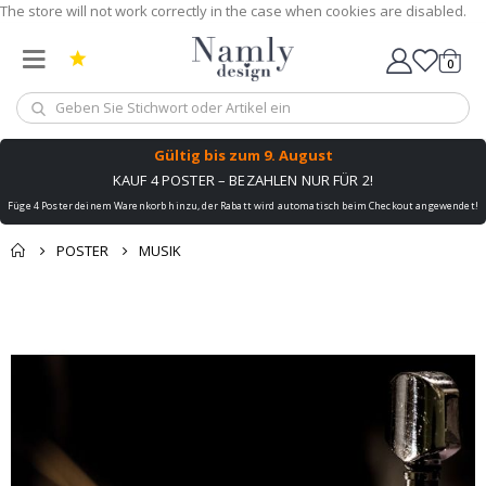
0
Wagen
Gültig bis
zum 9. August
KAUF 4 POSTER – BEZAHLEN NUR FÜR 2!
Füge 4 Poster deinem Warenkorb hinzu, der Rabatt wird automatisch beim Checkout angewendet!
POSTER
MUSIK
Zum
Ende
der
Bildgalerie
springen