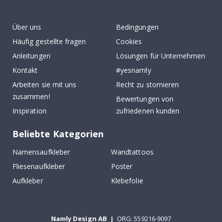
k
Über uns
Bedingungen
Häufig gestellte fragen
Cookies
Anleitungen
Lösungen für Unternehmen
Kontakt
#yesnamly
Arbeiten sie mit uns
Recht zu stornieren
zusammen!
Bewertungen von
Inspiration
zufriedenen kunden
Beliebte Kategorien
Namensaufkleber
Wandtattoos
Fliesenaufkleber
Poster
Aufkleber
Klebefolie
Namly Design AB
|
ORG: 559216-9097
Terminalgatan 9, 23261 Arlöv, Schweden
|
info@namly.ch