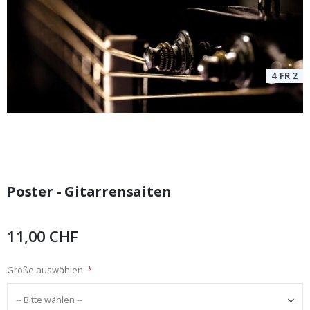
Zum
Anfang
Poster - Gitarrensaiten
der
Bildgalerie
springen
11,00 CHF
Größe auswählen