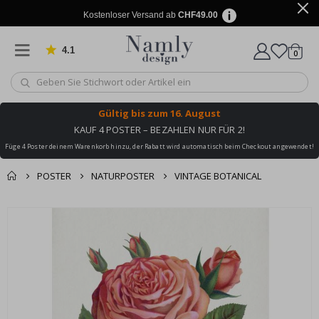
Kostenloser Versand ab
CHF49.00
4.1
Artike
von 1034 Bewertungen
0
Wagen
Gültig bis
zum 16. August
KAUF 4 POSTER – BEZAHLEN NUR FÜR 2!
Füge 4 Poster deinem Warenkorb hinzu, der Rabatt wird automatisch beim Checkout angewendet!
POSTER
NATURPOSTER
VINTAGE BOTANICAL
Zusammen gekaufte
Einkaufswagen
Zum
Produkte
Ende
Zur Kasse
der
Bildgalerie
springen