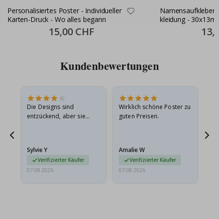
Personalisiertes Poster - Individueller
Namensaufkleber S
Karten-Druck - Wo alles begann
kleidung - 30x13m
Special
15,00 CHF
Specia
13,
Price
Price
Kundenbewertungen
Die Designs sind
Wirklich schöne Poster zu
All
entzückend, aber sie
guten Preisen.
sollten flach in einem
stabilen Umschlag
versendet werden. Weil
Sylvie Y
Amalie W
Ka
sie…
Verifizierter Käufer
Verifizierter Käufer
07.08.2026
07.08.2026
07.