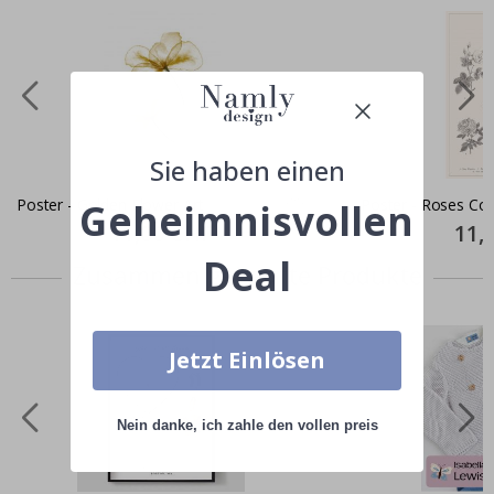
Sie haben einen
Poster - Golden Flower Art
Poster - Roses C
Geheimnisvollen
Special
11,00 CHF
Specia
11,
Price
Price
Deal
Zusammen gekaufte Produkte
Jetzt Einlösen
Nein danke, ich zahle den vollen preis