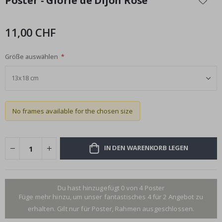
Poster - Glorie de Dijon Rose
der
Bildgalerie
springen
11,00 CHF
Größe auswählen
No frames available for the chosen size
IN DEN WARENKORB LEGEN
Du hast hinzugefügt 0 von 4 Poster
Füge mehr hinzu, um unser fantastisches 4 für 2 Angebot zu
erhalten. Gilt nur für Poster, Rahmen ausgeschlossen.