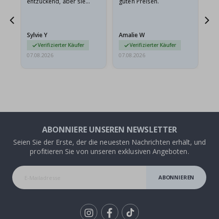
entzückend, aber sie
guten Preisen.
sollten flach in einem
stabilen Umschlag
versendet werden. Weil
Sylvie Y
Amalie W
Ka
sie…
Verifizierter Käufer
Verifizierter Käufer
07.08.2026
07.08.2026
07.
ABONNIERE UNSEREN NEWSLETTER
Seien Sie der Erste, der die neuesten Nachrichten erhält, und
profitieren Sie von unseren exklusiven Angeboten.
ABONNIEREN