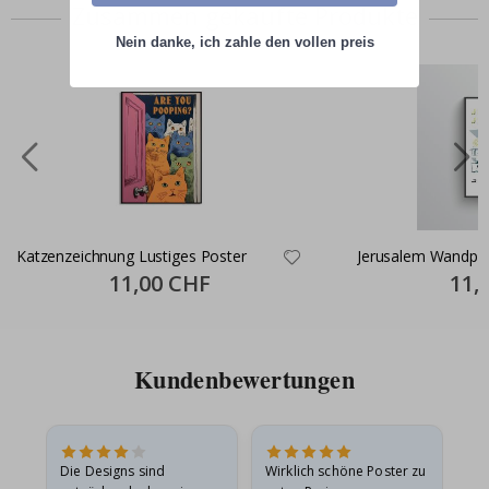
Zusammen gekaufte Produkte
Nein danke, ich zahle den vollen preis
Katzenzeichnung Lustiges Poster
Jerusalem Wandpo
Special
11,00 CHF
Specia
11,
Price
Price
Kundenbewertungen
Die Designs sind
Wirklich schöne Poster zu
All