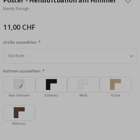
Poster - Heißluftballon am Himmel
der
Namly Design
Bildgalerie
springen
11,00 CHF
Größe auswählen
Rahmen auswählen
Kein Rahmen
Schwarz
Weiß
Eiche
Walnuss