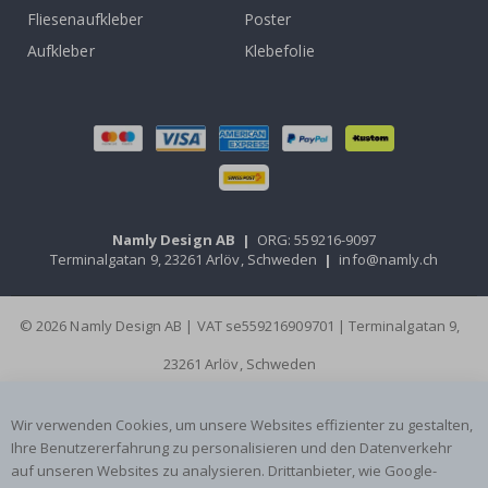
Fliesenaufkleber
Poster
Aufkleber
Klebefolie
Namly Design AB
|
ORG: 559216-9097
Terminalgatan 9, 23261 Arlöv, Schweden
|
info@namly.ch
© 2026 Namly Design AB | VAT se559216909701 | Terminalgatan 9,
23261 Arlöv, Schweden
Wir verwenden Cookies, um unsere Websites effizienter zu gestalten,
Ihre Benutzererfahrung zu personalisieren und den Datenverkehr
auf unseren Websites zu analysieren. Drittanbieter, wie Google-