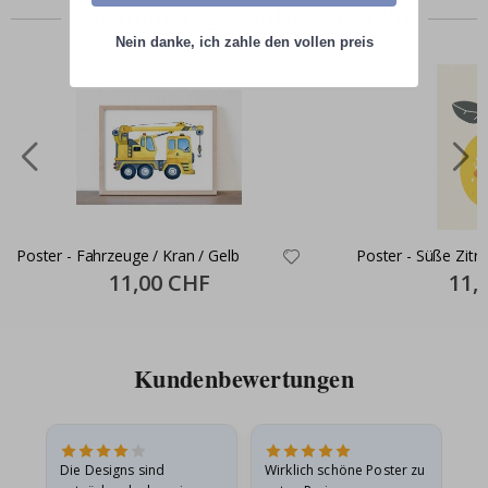
Zusammen gekaufte Produkte
Nein danke, ich zahle den vollen preis
Poster - Fahrzeuge / Kran / Gelb
Poster - Süße Zitr
Special
11,00 CHF
Specia
11,
Price
Price
Kundenbewertungen
Die Designs sind
Wirklich schöne Poster zu
All