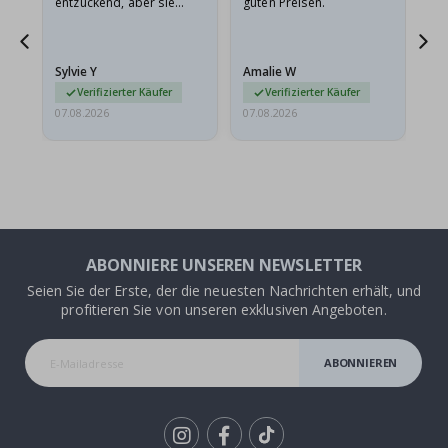
entzückend, aber sie
guten Preisen.
sollten flach in einem
stabilen Umschlag
versendet werden. Weil
Sylvie Y
Amalie W
Ka
sie…
Verifizierter Käufer
Verifizierter Käufer
07.08.2026
07.08.2026
07.
ABONNIERE UNSEREN NEWSLETTER
Seien Sie der Erste, der die neuesten Nachrichten erhält, und
profitieren Sie von unseren exklusiven Angeboten.
ABONNIEREN