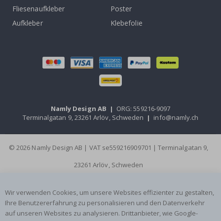
Fliesenaufkleber
Poster
Aufkleber
Klebefolie
Namly Design AB
|
ORG: 559216-9097
Terminalgatan 9, 23261 Arlöv, Schweden
|
info@namly.ch
© 2026 Namly Design AB | VAT se559216909701 | Terminalgatan 9,
23261 Arlöv, Schweden
Wir verwenden Cookies, um unsere Websites effizienter zu gestalten,
Ihre Benutzererfahrung zu personalisieren und den Datenverkehr
auf unseren Websites zu analysieren. Drittanbieter, wie Google-