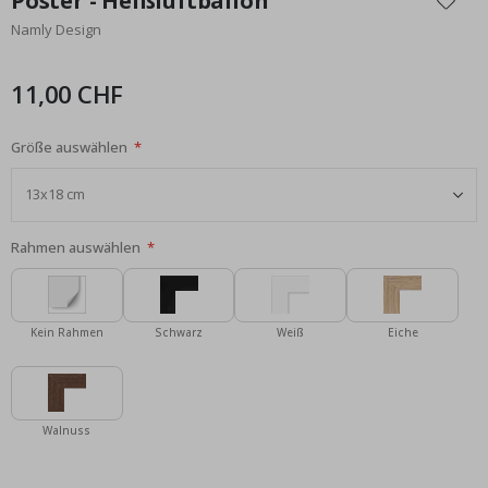
Poster - Heißluftballon
der
Namly Design
Bildgalerie
springen
11,00 CHF
Größe auswählen
Rahmen auswählen
Kein Rahmen
Schwarz
Weiß
Eiche
Walnuss