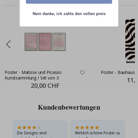
Zusammen gekaufte Produkte
Nein danke, ich zahle den vollen preis
Poster - Matisse und Picasso
Poster - Bauhaus 
Kunstsammlung / Set von 3
Specia
11,
Price
Special
20,00 CHF
Price
Kundenbewertungen
Die Designs sind
Wirklich schöne Poster zu
All