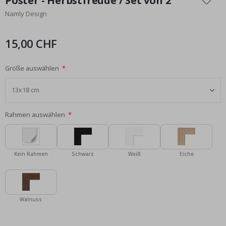
Poster - Herbstfreude / Set von 2
der
Namly Design
Bildgalerie
springen
15,00 CHF
Größe auswählen
Rahmen auswählen
Kein Rahmen
Schwarz
Weiß
Eiche
Walnuss