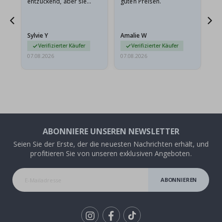
entzückend, aber sie
guten Preisen.
sollten flach in einem
stabilen Umschlag
versendet werden. Weil
Sylvie Y
Amalie W
Ka
sie…
Verifizierter Käufer
Verifizierter Käufer
07.08.2026
07.08.2026
07.
ABONNIERE UNSEREN NEWSLETTER
Seien Sie der Erste, der die neuesten Nachrichten erhält, und
profitieren Sie von unseren exklusiven Angeboten.
ABONNIEREN