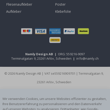
Fliesenaufkleber
Poster
Aufkleber
Klebefolie
Namly Design AB
|
ORG: 559216-9097
Terminalgatan 9, 23261 Arlöv, Schweden
|
info@namly.ch
© 2026 Namly Design AB | VAT se559216909701 | Terminalgatan 9,
23261 Arlöv, Schweden
Wir verwenden Cookies, um unsere Websites effizienter zu gestalten,
Ihre Benutzererfahrung zu personalisieren und den Datenverkehr
auf unseren Websites zu analysieren. Drittanbieter, wie Google-