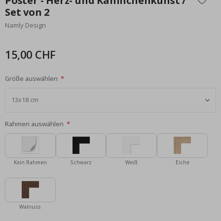
Poster - Herz- und Kaninchenkunst /
der
Set von 2
Bildgalerie
Namly Design
springen
15,00 CHF
Größe auswählen
Rahmen auswählen
Kein Rahmen
Schwarz
Weiß
Eiche
Walnuss