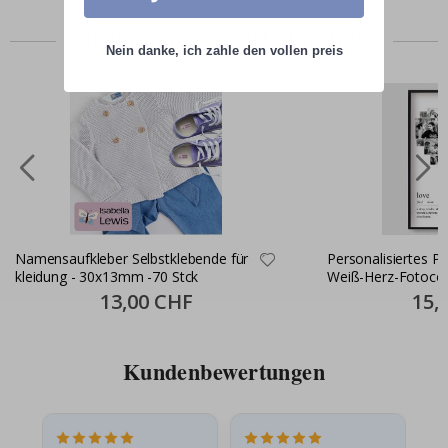
Zusammen gekaufte Produkte
Nein danke, ich zahle den vollen preis
Namensaufkleber Selbstklebende für
Personalisiertes P
kleidung - 30x13mm -70 Stck
Weiß-Herz-Fotocol
Special
13,00 CHF
Specia
15,
Price
Price
Kundenbewertungen