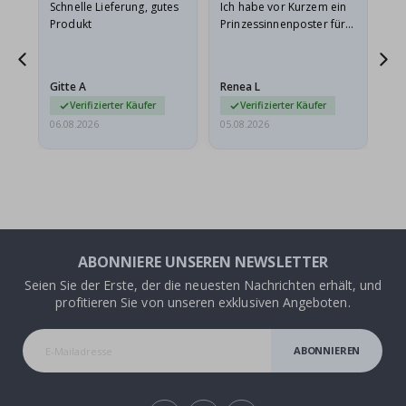
Schnelle Lieferung, gutes
Ich habe vor Kurzem ein
Ich
Produkt
Prinzessinnenposter für
das
meine Enkelin bestellt.
ge
Das Poster kam beim
Ra
Versand leicht
au
Gitte A
Renea L
Sa
beschädigt…
au
Verifizierter Käufer
Verifizierter Käufer
06.08.2026
05.08.2026
05.
ABONNIERE UNSEREN NEWSLETTER
Seien Sie der Erste, der die neuesten Nachrichten erhält, und
profitieren Sie von unseren exklusiven Angeboten.
ABONNIEREN