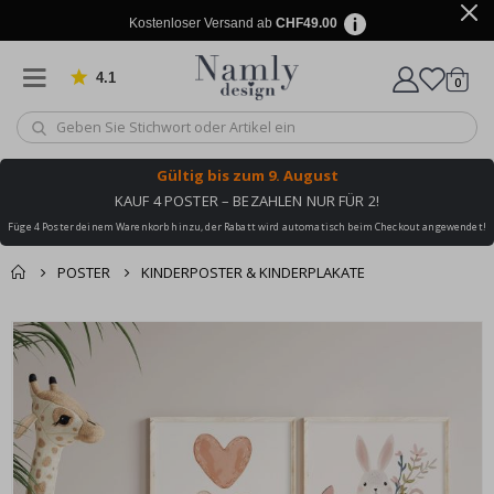
Kostenloser Versand ab
CHF49.00
4.1
Artike
von 1025 Bewertungen
0
Wagen
Gültig bis
zum 9. August
KAUF 4 POSTER – BEZAHLEN NUR FÜR 2!
Füge 4 Poster deinem Warenkorb hinzu, der Rabatt wird automatisch beim Checkout angewendet!
POSTER
KINDERPOSTER & KINDERPLAKATE
Zusammen gekaufte
Einkaufswagen
Zum
Produkte
Ende
Zur Kasse
der
Bildgalerie
springen