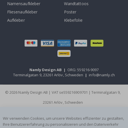
Namensaufkleber
Wandtattoos
Fliesenaufkleber
Poster
Aufkleber
Klebefolie
Namly Design AB
|
ORG: 559216-9097
Terminalgatan 9, 23261 Arlöv, Schweden
|
info@namly.ch
© 2026 Namly Design AB | VAT se559216909701 | Terminalgatan 9,
23261 Arlöv, Schweden
Wir verwenden Cookies, um unsere Websites effizienter zu gestalten,
Ihre Benutzererfahrung zu personalisieren und den Datenverkehr