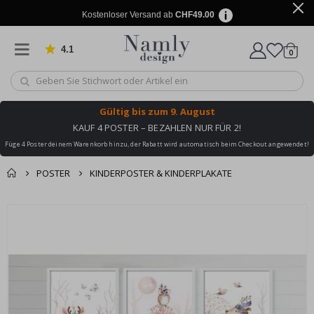
Kostenloser Versand ab
CHF49.00
4.1
Artike
von 1019 Bewertungen
0
Wagen
Gültig bis
zum 9. August
KAUF 4 POSTER – BEZAHLEN NUR FÜR 2!
Füge 4 Poster deinem Warenkorb hinzu, der Rabatt wird automatisch beim Checkout angewendet!
POSTER
KINDERPOSTER & KINDERPLAKATE
Zusammen gekaufte
Einkaufswagen
Zum
Produkte
Ende
Zur Kasse
der
Bildgalerie
springen