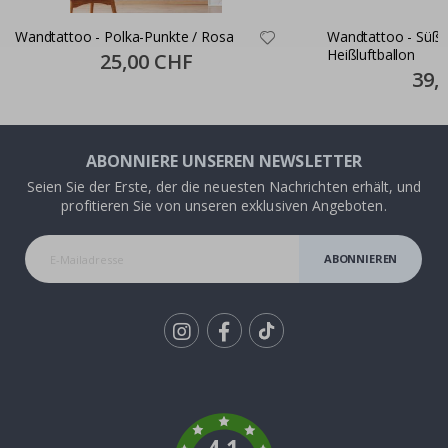
Wandtattoo - Polka-Punkte / Rosa
Wandtattoo - Süße
Heißluftballon
Special
25,00 CHF
Price
Specia
39,
Price
ABONNIERE UNSEREN NEWSLETTER
Seien Sie der Erste, der die neuesten Nachrichten erhält, und
profitieren Sie von unseren exklusiven Angeboten.
ABONNIEREN
Tik
To
k