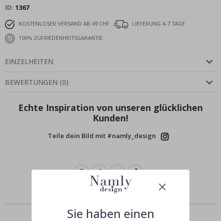
ID
1367
KOSTENLOSER VERSAND AB 49 CHF
LIEFERUNG 4-7 TAGE
100% ZUFRIEDENHEITSGARANTIE
EINZELHEITEN
BEWERTUNGEN
(
0
)
Echte Inspiration von unseren glücklichen
Kunden!
Teile dein Bild mit #namly_design
Ähnliche produkte
Sie haben einen