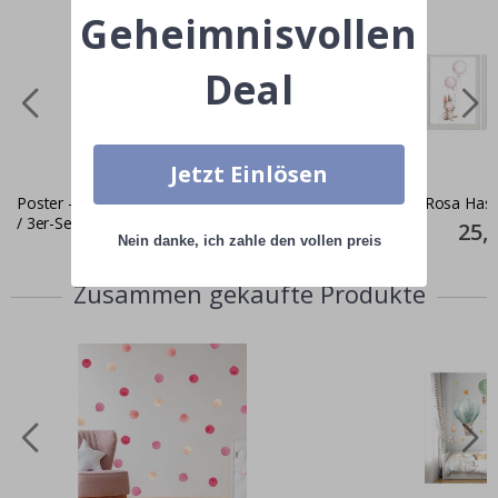
Geheimnisvollen
Deal
Jetzt Einlösen
Poster - Afrikanische Tiere auf Ballon
Poster - Rosa Hase
/ 3er-Set
Specia
25,
Price
Nein danke, ich zahle den vollen preis
Special
29,00 CHF
Price
Zusammen gekaufte Produkte