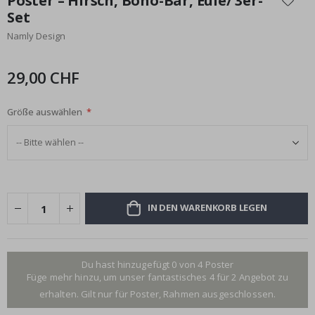
Poster – Hirsch, Boho-Bär, Eule/ 3er-
der
Set
Bildgalerie
Namly Design
springen
29,00 CHF
Größe auswählen
IN DEN WARENKORB LEGEN
Du hast hinzugefügt 0 von 4 Poster
Füge mehr hinzu, um unser fantastisches 4 für 2 Angebot zu
erhalten. Gilt nur für Poster, Rahmen ausgeschlossen.