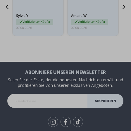
sollten flach in einem
stabilen Umschlag
versendet werden. Weil
Sylvie Y
Amalie W
Ka
sie…
Verifizierter Käufer
Verifizierter Käufer
07.08.2026
07.08.2026
07.
ABONNIERE UNSEREN NEWSLETTER
Seien Sie der Erste, der die neuesten Nachrichten erhält, und
profitieren Sie von unseren exklusiven Angeboten.
ABONNIEREN
Tik