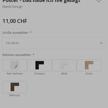
Poster - Das habe ich nie gesagt
der
Namly Design
Bildgalerie
springen
11,00 CHF
Größe auswählen
Rahmen auswählen
Kein Rahmen
Schwarz
Weiß
Eiche
Walnuss