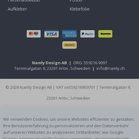
Aufkleber
Klebefolie
Namly Design AB
|
ORG: 559216-9097
Terminalgatan 9, 23261 Arlöv, Schweden
|
info@namly.ch
© 2026 Namly Design AB | VAT se559216909701 | Terminalgatan 9,
23261 Arlöv, Schweden
Wir verwenden Cookies, um unsere Websites effizienter zu gestalten,
Ihre Benutzererfahrung zu personalisieren und den Datenverkehr
auf unseren Websites zu analysieren. Drittanbieter, wie Google-
Dienste, können ebenfalls Cookies verwenden, um personalisierte