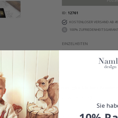
Poste
ID
12761
KOSTENLOSER VERSAND AB 49
100% ZUFRIEDENHEITSGARANT
EINZELHEITEN
BEWERTUNGEN
(
0
)
Echte Inspiration von unseren glücklichen Kunden
Teile dein Bild mit #namly_design
Sie hab
10% Ra
Ähnliche produkte