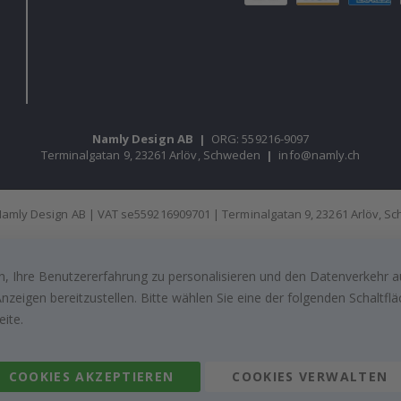
Namly Design AB
|
ORG: 559216-9097
Terminalgatan 9, 23261 Arlöv, Schweden
|
info@namly.ch
amly Design AB | VAT se559216909701 | Terminalgatan 9, 23261 Arlöv, 
, Ihre Benutzererfahrung zu personalisieren und den Datenverkehr au
zeigen bereitzustellen. Bitte wählen Sie eine der folgenden Schaltf
eite.
COOKIES AKZEPTIEREN
COOKIES VERWALTEN