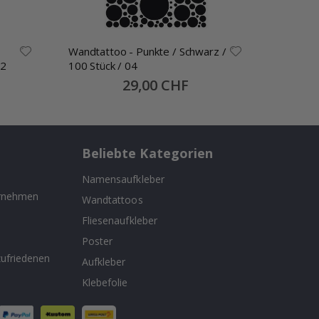
Wandtattoo - Punkte / Schwarz /
Holzrah
 2
100 Stück / 04
Special
29,00 CHF
Price
Beliebte Kategorien
Namensaufkleber
ernehmen
Wandtattoos
Fliesenaufkleber
n
Poster
ufriedenen
Aufkleber
Klebefolie