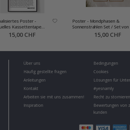
alisiertes Poster -
Poster - Mondphasen &
duelles Kassettentape
Sonnenstrahlen Set / Set von
gslied
Special
15,00 CHF
Special
15,00 CHF
Price
Price
Über uns
Bedingungen
Häufig gestellte fragen
Cookies
Anleitungen
Lösungen für Unt
Kontakt
#yesnamly
Arbeiten sie mit uns zusammen!
Recht zu storniere
Inspiration
Bewertungen von z
kunden