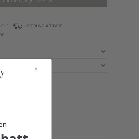
r, Rahmen ausgeschlossen.
 CHF
LIEFERUNG 4-7 TAGE
IE
!
en
batt