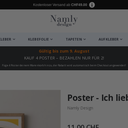
Kostenloser Versand ab
CHF49.00
KLEBER
KLEBEFOLIE
TAPETEN
AUFKLEBER
Gültig bis
zum 9. August
KAUF 4 POSTER – BEZAHLEN NUR FÜR 2!
Füge 4 Poster deinem Warenkorb hinzu, der Rabatt wird automatisch beim Checkout angewendet!
ukte
Poster - Ich li
Namly Design
11,00 CHF