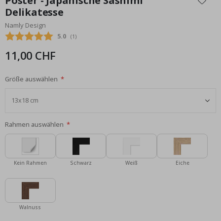
Poster - Japanische Sashimi
der
Delikatesse
Bildgalerie
Namly Design
springen
Durchschnittliche Bewertung:
5.0
(
abgegebene bewertungen:
1
)
11,00 CHF
Größe auswählen
Rahmen auswählen
Kein Rahmen
Schwarz
Weiß
Eiche
Walnuss