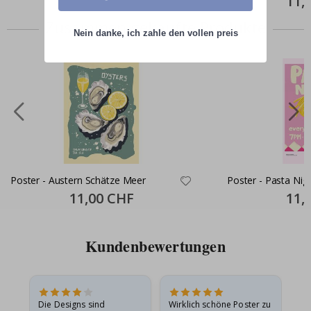
11,
Price
Zusammen gekaufte Produkte
Nein danke, ich zahle den vollen preis
Poster - Austern Schätze Meer
Poster - Pasta Nig
Special
11,00 CHF
Specia
11,
Price
Price
Kundenbewertungen
Die Designs sind
Wirklich schöne Poster zu
All