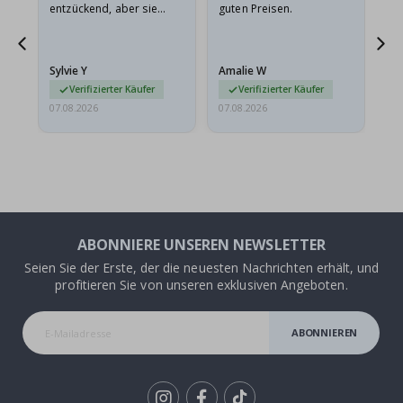
entzückend, aber sie
guten Preisen.
sollten flach in einem
stabilen Umschlag
versendet werden. Weil
Sylvie Y
Amalie W
Ka
sie…
Verifizierter Käufer
Verifizierter Käufer
07.08.2026
07.08.2026
07.
ABONNIERE UNSEREN NEWSLETTER
Seien Sie der Erste, der die neuesten Nachrichten erhält, und
profitieren Sie von unseren exklusiven Angeboten.
ABONNIEREN