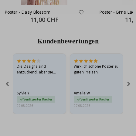
Poster - Daisy Blossom
Poster - Birne Läc
Special
11,00 CHF
Specia
11,
Price
Price
Kundenbewertungen
Die Designs sind
Wirklich schöne Poster zu
All
entzückend, aber sie
guten Preisen.
sollten flach in einem
stabilen Umschlag
versendet werden. Weil
Sylvie Y
Amalie W
Ka
sie…
Verifizierter Käufer
Verifizierter Käufer
07.08.2026
07.08.2026
07.