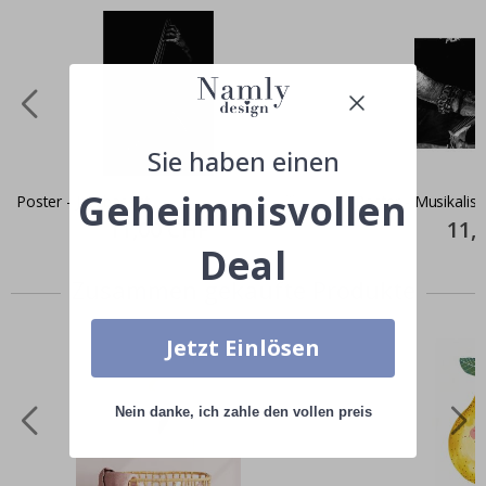
Sie haben einen
Geheimnisvollen
Poster - Jazzbassist
Poster - Musikalis
Special
11,00 CHF
Specia
11,
Price
Price
Deal
Zusammen gekaufte Produkte
Jetzt Einlösen
Nein danke, ich zahle den vollen preis