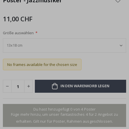
Poster - Jazzmusiker
der
Bildgalerie
springen
11,00 CHF
Größe auswählen
No frames available for the chosen size
IN DEN WARENKORB LEGEN
Du hast hinzugefügt 0 von 4 Poster
Füge mehr hinzu, um unser fantastisches 4 für 2 Angebot zu
erhalten. Gilt nur für Poster, Rahmen ausgeschlossen.