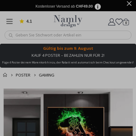
Kostenloser Versand ab
CHF49.00
4.1
Artike
von 1029 Bewertungen
0
Wagen
Gültig bis
zum 9. August
KAUF 4 POSTER – BEZAHLEN NUR FÜR 2!
Füge 4 Poster deinem Warenkorb hinzu, der Rabatt wird automatisch beim Checkout angewendet!
POSTER
GAMING
Zusammen gekaufte
Einkaufswagen
Zum
Produkte
Ende
Zur Kasse
der
Bildgalerie
springen