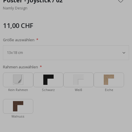
Poster - Joystick / 02
der
Namly Design
Bildgalerie
springen
11,00 CHF
Größe auswählen
Rahmen auswählen
Kein Rahmen
Schwarz
Weiß
Eiche
Walnuss