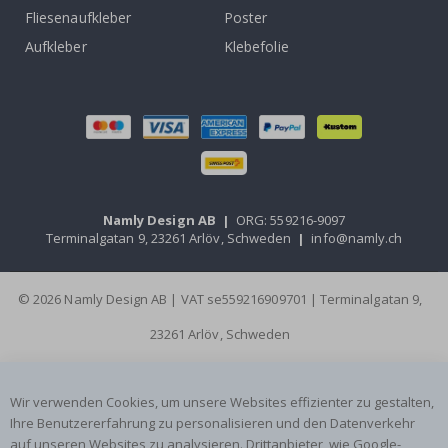
Fliesenaufkleber
Poster
Aufkleber
Klebefolie
Namly Design AB
|
ORG: 559216-9097
Terminalgatan 9, 23261 Arlöv, Schweden
|
info@namly.ch
© 2026 Namly Design AB | VAT se559216909701 | Terminalgatan 9,
23261 Arlöv, Schweden
Wir verwenden Cookies, um unsere Websites effizienter zu gestalten,
Ihre Benutzererfahrung zu personalisieren und den Datenverkehr
auf unseren Websites zu analysieren. Drittanbieter, wie Google-