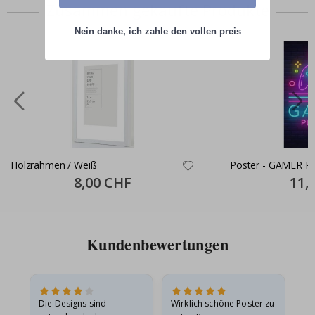
Zusammen gekaufte Produkte
Nein danke, ich zahle den vollen preis
Holzrahmen / Weiß
Poster - GAMER P
Special
8,00 CHF
Specia
11,
Price
Price
Kundenbewertungen
Die Designs sind
Wirklich schöne Poster zu
All