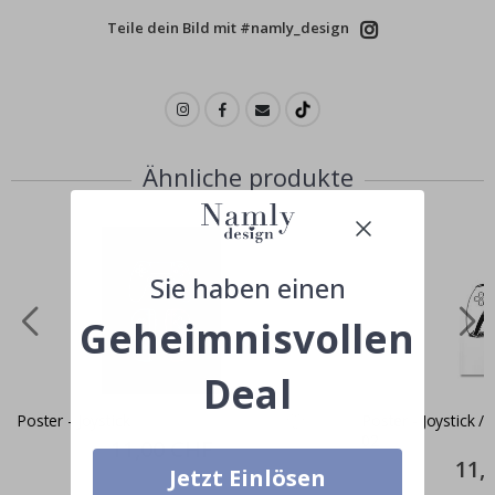
Teile dein Bild mit #namly_design
Ähnliche produkte
Sie haben einen
Geheimnisvollen
Deal
Poster - Joystick
Poster - Joystick /
02
Special
11,00 CHF
Price
Specia
11,
Jetzt Einlösen
Price