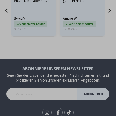
entzückend, aber sie
guten Preisen.
sollten flach in einem
stabilen Umschlag
versendet werden. Weil
Sylvie Y
Amalie W
Ka
sie…
Verifizierter Käufer
Verifizierter Käufer
07.08.2026
07.08.2026
07.
ABONNIERE UNSEREN NEWSLETTER
Seien Sie der Erste, der die neuesten Nachrichten erhält, und
profitieren Sie von unseren exklusiven Angeboten.
ABONNIEREN