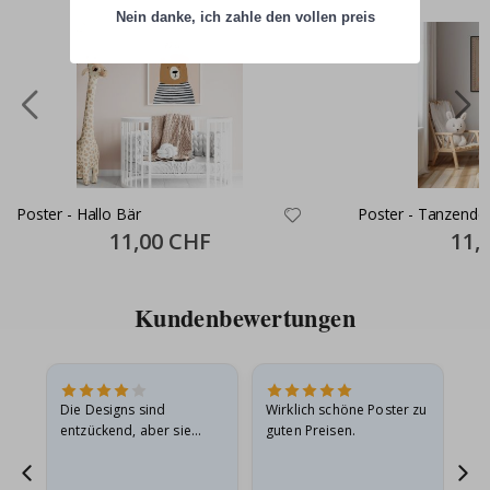
Nein danke, ich zahle den vollen preis
Poster - Hallo Bär
Poster - Tanzende
Special
11,00 CHF
Specia
11,
Price
Price
Kundenbewertungen
Die Designs sind
Wirklich schöne Poster zu
All
entzückend, aber sie
guten Preisen.
sollten flach in einem
stabilen Umschlag