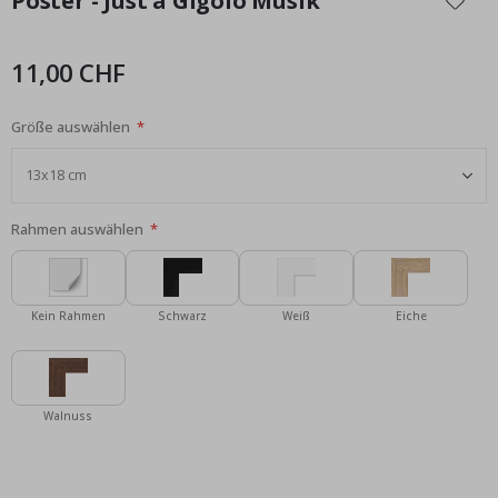
Poster - Just a Gigolo Musik
der
Bildgalerie
springen
11,00 CHF
Größe auswählen
Rahmen auswählen
Kein Rahmen
Schwarz
Weiß
Eiche
Walnuss