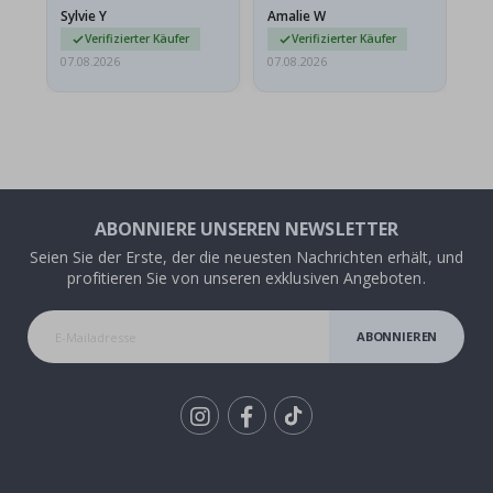
versendet werden. Weil
Sylvie Y
Amalie W
Ka
sie…
Verifizierter Käufer
Verifizierter Käufer
07.08.2026
07.08.2026
07.
ABONNIERE UNSEREN NEWSLETTER
Seien Sie der Erste, der die neuesten Nachrichten erhält, und
profitieren Sie von unseren exklusiven Angeboten.
ABONNIEREN
Tik
To