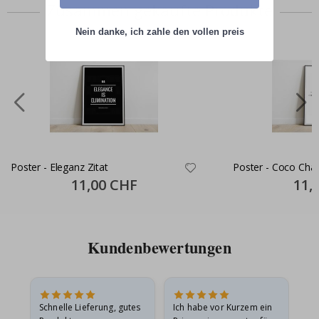
Zusammen gekaufte Produkte
Nein danke, ich zahle den vollen preis
Poster - Eleganz Zitat
Poster - Coco Chan
Special
11,00 CHF
Specia
11,
Price
Price
Kundenbewertungen
Schnelle Lieferung, gutes
Ich habe vor Kurzem ein
Ich