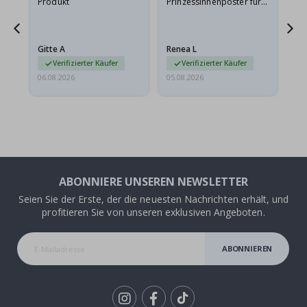
Produkt
Prinzessinnenposter für
das
ts
meine Enkelin bestellt.
ge
Das Poster kam beim
Ra
at
Versand leicht
au
Gitte A
Renea L
Sa
beschädigt…
au
Verifizierter Käufer
Verifizierter Käufer
06.08.2026
05.08.2026
05.
ABONNIERE UNSEREN NEWSLETTER
Seien Sie der Erste, der die neuesten Nachrichten erhält, und
profitieren Sie von unseren exklusiven Angeboten.
ABONNIEREN