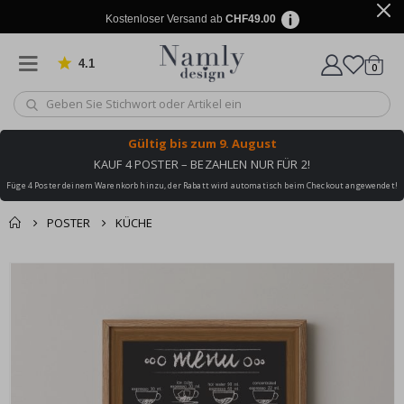
Kostenloser Versand ab
CHF49.00
4.1
Artike
von 1025 Bewertungen
0
Wagen
Gültig bis
zum 9. August
KAUF 4 POSTER – BEZAHLEN NUR FÜR 2!
Füge 4 Poster deinem Warenkorb hinzu, der Rabatt wird automatisch beim Checkout angewendet!
POSTER
KÜCHE
Zusammen gekaufte
Einkaufswagen
Zum
Produkte
Ende
Zur Kasse
der
Bildgalerie
springen