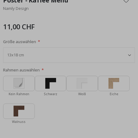
Poster - Kaffee Menü
der
Namly Design
Bildgalerie
springen
11,00 CHF
Größe auswählen
Rahmen auswählen
Kein Rahmen
Schwarz
Weiß
Eiche
Walnuss