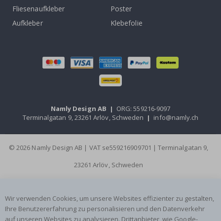
Fliesenaufkleber
Poster
Aufkleber
Klebefolie
Namly Design AB
|
ORG: 559216-9097
Terminalgatan 9, 23261 Arlöv, Schweden
|
info@namly.ch
© 2026 Namly Design AB | VAT se559216909701 | Terminalgatan 9,
23261 Arlöv, Schweden
Wir verwenden Cookies, um unsere Websites effizienter zu gestalten,
Ihre Benutzererfahrung zu personalisieren und den Datenverkehr
auf unseren Websites zu analysieren. Drittanbieter, wie Google-