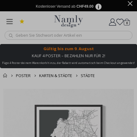
Kostenloser Versand ab
CHF49.00
Artike
0
Wagen
Gültig bis
zum 9. August
KAUF 4 POSTER – BEZAHLEN NUR FÜR 2!
Füge 4 Poster deinem Warenkorb hinzu, der Rabatt wird automatisch beim Checkout angewendet!
POSTER
KARTEN & STÄDTE
STÄDTE
Zusammen gekaufte
Einkaufswagen
Zum
Produkte
Ende
Zur Kasse
der
Bildgalerie
springen