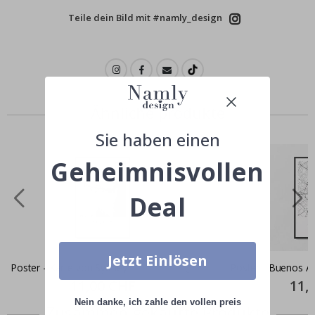
Teile dein Bild mit #namly_design
Ähnliche produkte
Sie haben einen
Geheimnisvollen
Deal
Jetzt Einlösen
Poster - Karte von Sydney
Poster - Buenos Ai
Special
11,00 CHF
Specia
11,
Price
Price
Nein danke, ich zahle den vollen preis
Zusammen gekaufte Produkte