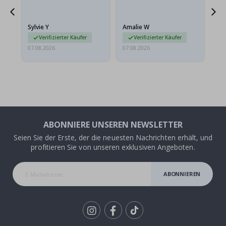
sollten flach in einem
stabilen Umschlag
versendet werden. Weil
Sylvie Y
Amalie W
Ka
sie…
Verifizierter Käufer
Verifizierter Käufer
07.08.2026
07.08.2026
07.
ABONNIERE UNSEREN NEWSLETTER
Seien Sie der Erste, der die neuesten Nachrichten erhält, und
profitieren Sie von unseren exklusiven Angeboten.
ABONNIEREN
Tik