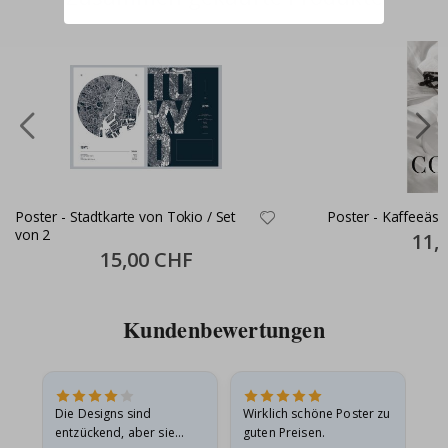
Poster - Stadtkarte von Tokio / Set
Poster - Kaffeeäst
von 2
Specia
11,
Price
Special
15,00 CHF
Price
Kundenbewertungen
Die Designs sind
Wirklich schöne Poster zu
All
entzückend, aber sie
guten Preisen.