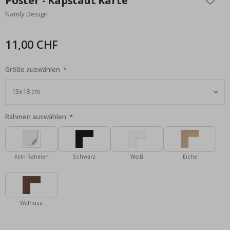
Poster - Kapstadt Karte
der
Namly Design
Bildgalerie
springen
11,00 CHF
Größe auswählen
Rahmen auswählen
Kein Rahmen
Schwarz
Weiß
Eiche
Walnuss