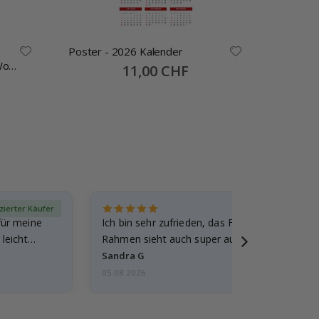
Poster - 2026 Kalender
Namensa
Wo
Selbstkl
Special
11,00 CHF
Price
30x13mm
izierter Käufer
Verif
für meine
Ich bin sehr zufrieden, das Foto ist toll gewo
leicht
Rahmen sieht auch super aus. Die Lieferung 
außerdem…
Sandra G
05.08.2026