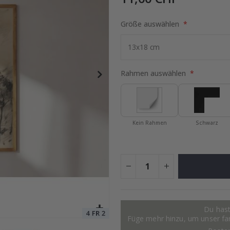
Größe auswählen
Special
15,00 €
Price
Rahmen auswählen
Kein Rahmen
Schwarz
Du hast
Füge mehr hinzu, um unser fant