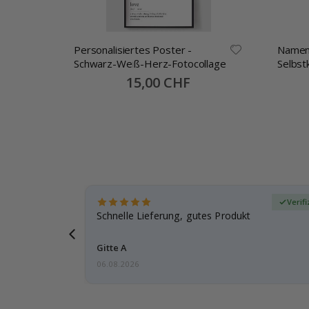
ste
Personalisiertes Poster -
Namen
Schwarz-Weiß-Herz-Fotocollage
Selbst
30x13
Special
15,00 CHF
Price
zierter Käufer
Verif
ar
Schnelle Lieferung, gutes Produkt
e einen
Gitte A
06.08.2026