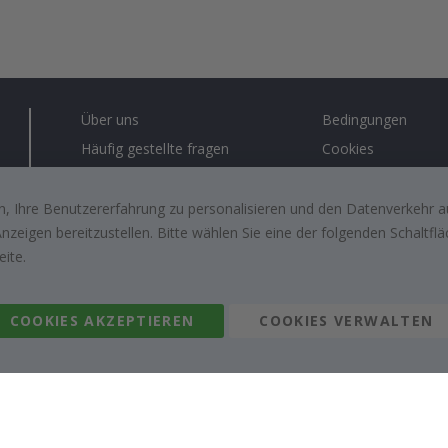
Über uns
Bedingungen
Häufig gestellte fragen
Cookies
Anleitungen
Lösungen für Unt
Kontakt
#yesnamly
, Ihre Benutzererfahrung zu personalisieren und den Datenverkehr au
zeigen bereitzustellen. Bitte wählen Sie eine der folgenden Schaltf
Arbeiten sie mit uns zusammen!
Recht zu storniere
eite.
Inspiration
Bewertungen von z
kunden
COOKIES AKZEPTIEREN
COOKIES VERWALTEN