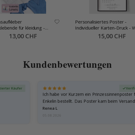
saufkleber
Personalisiertes Poster -
klebende für kleidung -
Individueller Karten-Druck - 
mm -70 Stck
alles begann
Special
13,00 CHF
Special
15,00 CHF
Price
Price
Kundenbewertungen
izierter Käufer
Verif
Ich habe vor Kurzem ein Prinzessinnenposter 
Enkelin bestellt. Das Poster kam beim Versand 
beschädigt…
Renea L
05.08.2026