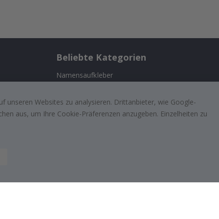
Beliebte Kategorien
Namensaufkleber
ernehmen
Wandtattoos
f unseren Websites zu analysieren. Drittanbieter, wie Google-
Fliesenaufkleber
lächen aus, um Ihre Cookie-Präferenzen anzugeben. Einzelheiten zu
n
Poster
ufriedenen
Aufkleber
Klebefolie