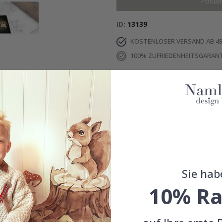
Poste
ID
13139
KOSTENLOSER VERSAND AB 49
100% ZUFRIEDENHEITSGARANT
EINZELHEITEN
BEWERTUNGEN
(
0
)
Echte Inspiration von unseren glücklichen Kunden
Sie hab
Teile dein Bild mit #namly_design
10% Ra
Ähnliche produkte