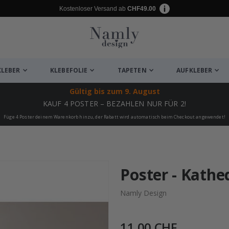
Kostenloser Versand ab
CHF49.00
KLEBER
KLEBEFOLIE
TAPETEN
AUFKLEBER
Gültig bis
zum 9. August
KAUF 4 POSTER – BEZAHLEN NUR FÜR 2!
Füge 4 Poster deinem Warenkorb hinzu, der Rabatt wird automatisch beim Checkout angewendet!
ukte
Poster - Kathe
Namly Design
11,00 CHF