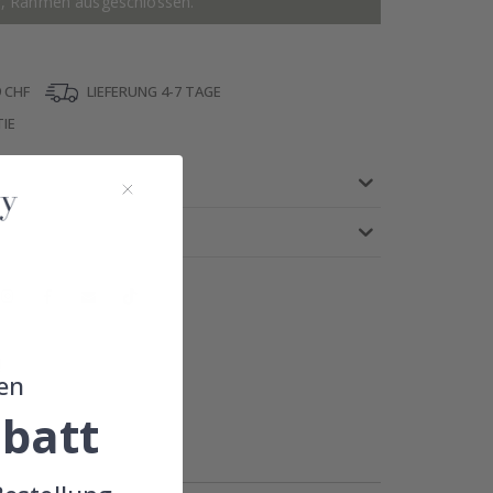
r, Rahmen ausgeschlossen.
 CHF
LIEFERUNG 4-7 TAGE
IE
!
en
batt