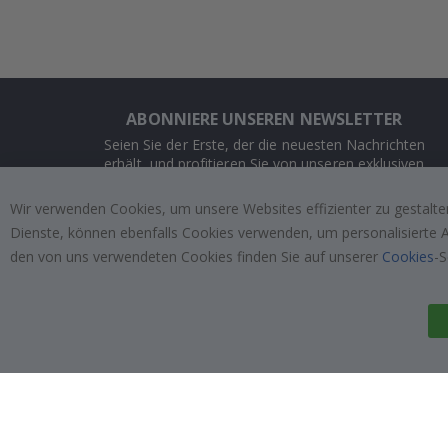
ABONNIERE UNSEREN NEWSLETTER
Seien Sie der Erste, der die neuesten Nachrichten
erhält, und profitieren Sie von unseren exklusiven
Angeboten.
Wir verwenden Cookies, um unsere Websites effizienter zu gestalten
Dienste, können ebenfalls Cookies verwenden, um personalisierte An
ABONNIEREN
den von uns verwendeten Cookies finden Sie auf unserer
Cookies
-S
Tik
To
k
4.1
/5
VON 1023 BEWERTUNGEN