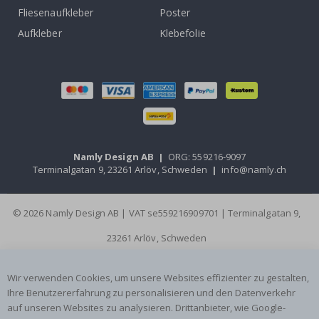
Fliesenaufkleber
Poster
Aufkleber
Klebefolie
Namly Design AB
|
ORG: 559216-9097
Terminalgatan 9, 23261 Arlöv, Schweden
|
info@namly.ch
© 2026 Namly Design AB | VAT se559216909701 | Terminalgatan 9,
23261 Arlöv, Schweden
Wir verwenden Cookies, um unsere Websites effizienter zu gestalten,
Ihre Benutzererfahrung zu personalisieren und den Datenverkehr
auf unseren Websites zu analysieren. Drittanbieter, wie Google-