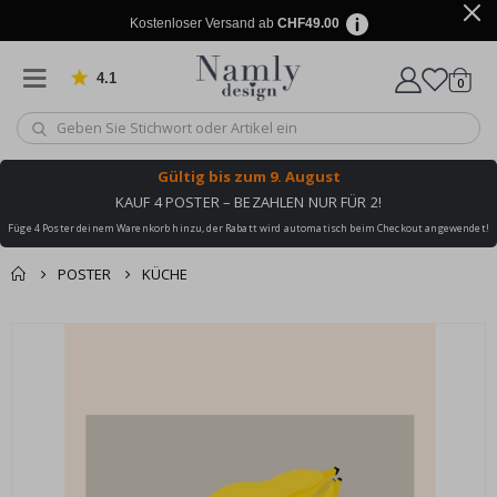
Kostenloser Versand ab
CHF49.00
4.1
Artike
von 1030 Bewertungen
0
Wagen
Gültig bis
zum 9. August
KAUF 4 POSTER – BEZAHLEN NUR FÜR 2!
Füge 4 Poster deinem Warenkorb hinzu, der Rabatt wird automatisch beim Checkout angewendet!
POSTER
KÜCHE
Zusammen gekaufte
Einkaufswagen
Zum
Produkte
Ende
Zur Kasse
der
Bildgalerie
springen