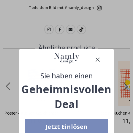
Teile dein Bild mit #namly_design
Ähnliche produkte
Sie haben einen
Geheimnisvollen
Deal
Poster - Küchen Geschichten
Poster - Küchen-G
Special
11,00 CHF
Specia
11,
Price
Price
Jetzt Einlösen