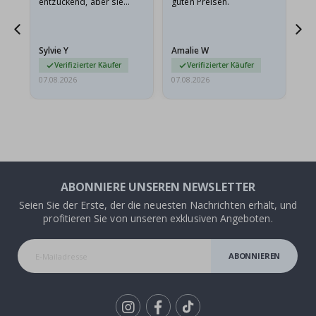
entzückend, aber sie
guten Preisen.
sollten flach in einem
stabilen Umschlag
versendet werden. Weil
Sylvie Y
Amalie W
Ka
sie…
Verifizierter Käufer
Verifizierter Käufer
07.08.2026
07.08.2026
07.
ABONNIERE UNSEREN NEWSLETTER
Seien Sie der Erste, der die neuesten Nachrichten erhält, und
profitieren Sie von unseren exklusiven Angeboten.
ABONNIEREN