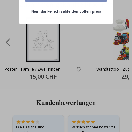
Zusammen gekaufte Produkte
Nein danke, ich zahle den vollen preis
Poster - Familie / Zwei Kinder
Wandtattoo - Zug 
Special
15,00 CHF
Specia
29,
Price
Price
Kundenbewertungen
Die Designs sind
Wirklich schöne Poster zu
All