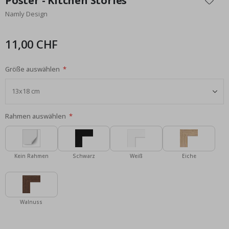
Poster - Kitchen Stories
der
Namly Design
Bildgalerie
springen
11,00 CHF
Größe auswählen
Rahmen auswählen
Kein Rahmen
Schwarz
Weiß
Eiche
Walnuss