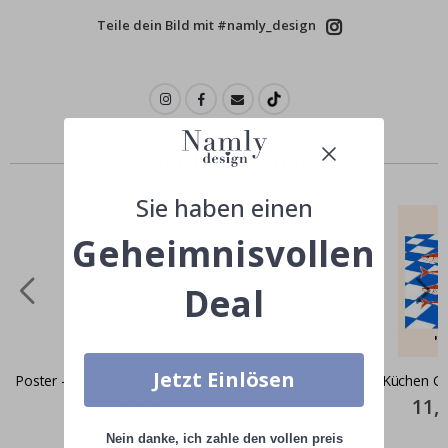
Teile dein Bild mit #namly_design
Ähnliche produkte
Sie haben einen
Geheimnisvollen
Deal
Jetzt Einlösen
Poster - Küchenstimmung / Set von 3
Poster - Küchen G
Special
20,00 CHF
Specia
11,
Price
Price
Nein danke, ich zahle den vollen preis