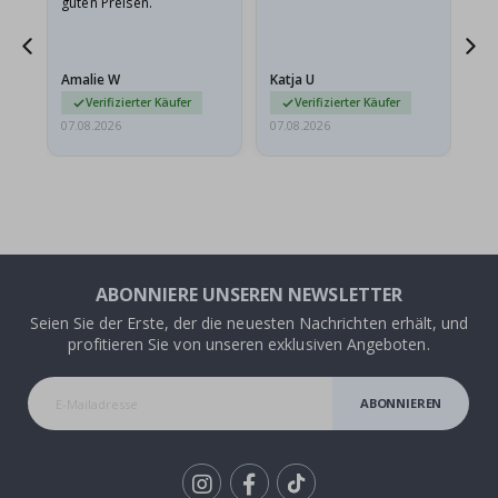
guten Preisen.
Pr
ehr
Amalie W
Katja U
Gi
r…
Verifizierter Käufer
Verifizierter Käufer
07.08.2026
07.08.2026
06.
ABONNIERE UNSEREN NEWSLETTER
Seien Sie der Erste, der die neuesten Nachrichten erhält, und
profitieren Sie von unseren exklusiven Angeboten.
ABONNIEREN