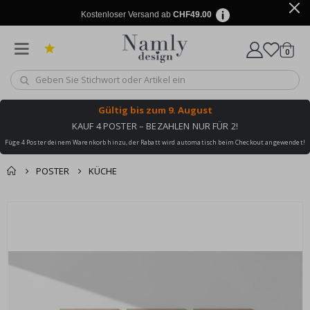
Kostenloser Versand ab
CHF49.00
Artike
0
Wagen
Gültig bis
zum 9. August
KAUF 4 POSTER – BEZAHLEN NUR FÜR 2!
Füge 4 Poster deinem Warenkorb hinzu, der Rabatt wird automatisch beim Checkout angewendet!
POSTER
KÜCHE
Zusammen gekaufte
Einkaufswagen
Zum
Produkte
Ende
Zur Kasse
der
Bildgalerie
springen