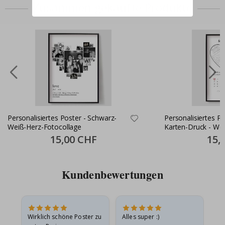
Zusammen gekaufte Produkte
Personalisiertes Poster - Schwarz-
Personalisiertes Pos
Weiß-Herz-Fotocollage
Karten-Druck - Wo
Special
15,00 CHF
Specia
15,
Price
Price
Kundenbewertungen
e
Wirklich schöne Poster zu
Alles super :)
Sc