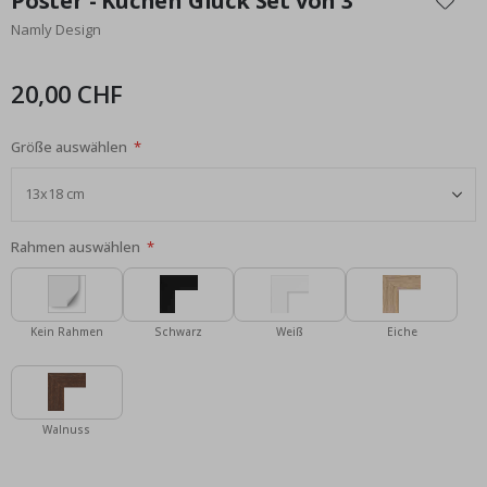
Poster - Küchen Glück Set von 3
der
Namly Design
Bildgalerie
springen
20,00 CHF
Größe auswählen
Rahmen auswählen
Kein Rahmen
Schwarz
Weiß
Eiche
Walnuss