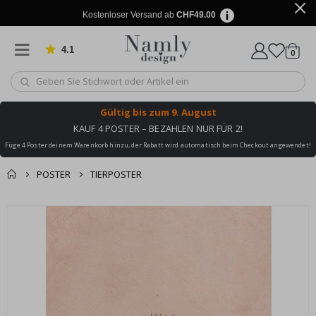
Kostenloser Versand ab
CHF49.00
4.1
Artike
von 1030 Bewertungen
0
Wagen
Gültig bis
zum 9. August
KAUF 4 POSTER – BEZAHLEN NUR FÜR 2!
Füge 4 Poster deinem Warenkorb hinzu, der Rabatt wird automatisch beim Checkout angewendet!
POSTER
TIERPOSTER
Zusammen gekaufte
Einkaufswagen
Zum
Produkte
Ende
Zur Kasse
der
Bildgalerie
springen