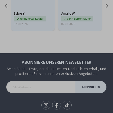
sollten flach in einem
stabilen Umschlag
versendet werden. Weil
Sylvie Y
Amalie W
Ka
sie…
Verifizierter Käufer
Verifizierter Käufer
07.08.2026
07.08.2026
07.
ABONNIERE UNSEREN NEWSLETTER
Seien Sie der Erste, der die neuesten Nachrichten erhält, und
profitieren Sie von unseren exklusiven Angeboten.
ABONNIEREN
Tik