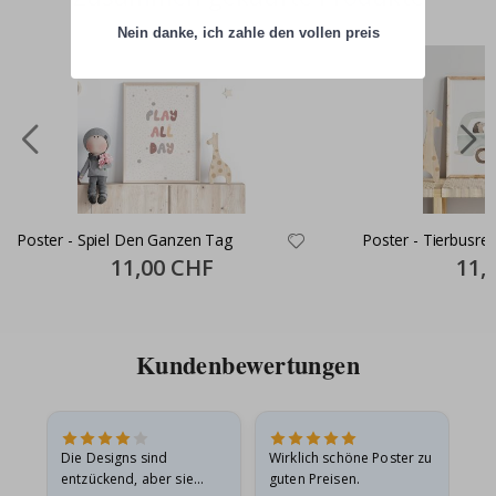
Nein danke, ich zahle den vollen preis
Poster - Spiel Den Ganzen Tag
Poster - Tierbusrei
Special
11,00 CHF
Specia
11,
Price
Price
Kundenbewertungen
Die Designs sind
Wirklich schöne Poster zu
All
entzückend, aber sie
guten Preisen.