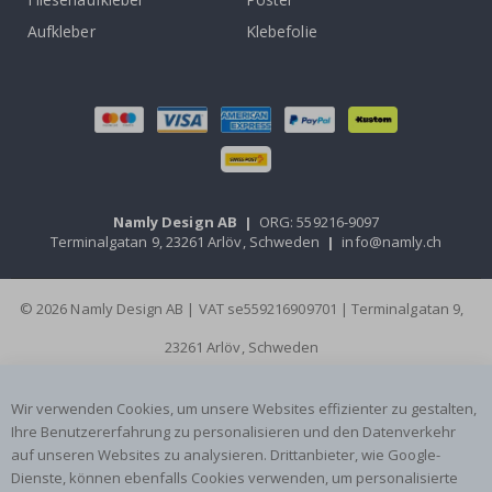
Aufkleber
Klebefolie
Namly Design AB
|
ORG: 559216-9097
Terminalgatan 9, 23261 Arlöv, Schweden
|
info@namly.ch
© 2026 Namly Design AB | VAT se559216909701 | Terminalgatan 9,
23261 Arlöv, Schweden
Wir verwenden Cookies, um unsere Websites effizienter zu gestalten,
Ihre Benutzererfahrung zu personalisieren und den Datenverkehr
auf unseren Websites zu analysieren. Drittanbieter, wie Google-
Dienste, können ebenfalls Cookies verwenden, um personalisierte