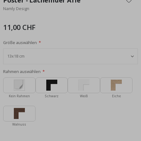
Poster - Lächelnder Affe
der
Namly Design
Bildgalerie
springen
11,00 CHF
Größe auswählen
Rahmen auswählen
Kein Rahmen
Schwarz
Weiß
Eiche
Walnuss