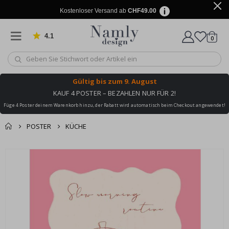
Kostenloser Versand ab
CHF49.00
4.1
Artike
von 1029 Bewertungen
0
Wagen
Gültig bis
zum 9. August
KAUF 4 POSTER – BEZAHLEN NUR FÜR 2!
Füge 4 Poster deinem Warenkorb hinzu, der Rabatt wird automatisch beim Checkout angewendet!
POSTER
KÜCHE
Zusammen gekaufte
Einkaufswagen
Zum
Produkte
Ende
Zur Kasse
der
Bildgalerie
springen