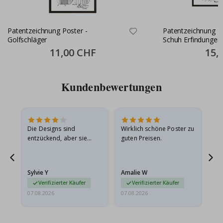
Patentzeichnung Poster -
Patentzeichnung Po
Golfschläger
Schuh Erfindungen 
Special
11,00 CHF
Specia
15,
Price
Price
Kundenbewertungen
Die Designs sind
Wirklich schöne Poster zu
All
entzückend, aber sie
guten Preisen.
sollten flach in einem
stabilen Umschlag
versendet werden. Weil
Sylvie Y
Amalie W
Ka
sie…
Verifizierter Käufer
Verifizierter Käufer
07.08.2026
07.08.2026
07.