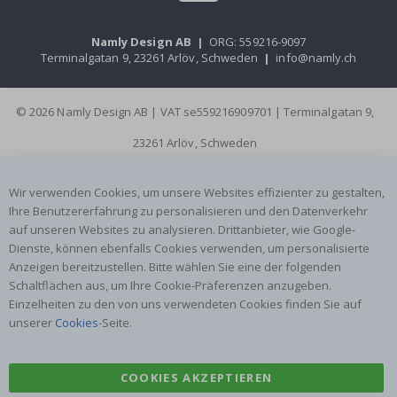
Namly Design AB
|
ORG: 559216-9097
Terminalgatan 9, 23261 Arlöv, Schweden
|
info@namly.ch
© 2026 Namly Design AB | VAT se559216909701 | Terminalgatan 9,
23261 Arlöv, Schweden
Wir verwenden Cookies, um unsere Websites effizienter zu gestalten,
Ihre Benutzererfahrung zu personalisieren und den Datenverkehr
auf unseren Websites zu analysieren. Drittanbieter, wie Google-
Dienste, können ebenfalls Cookies verwenden, um personalisierte
Anzeigen bereitzustellen. Bitte wählen Sie eine der folgenden
Schaltflächen aus, um Ihre Cookie-Präferenzen anzugeben.
Einzelheiten zu den von uns verwendeten Cookies finden Sie auf
unserer
Cookies
-Seite.
COOKIES AKZEPTIEREN