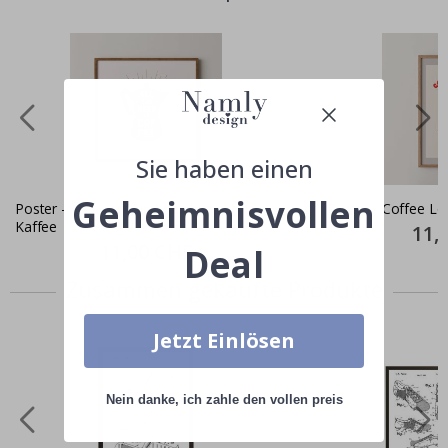
Sie haben einen
Geheimnisvollen
Poster - Alles was Sie brauchen, ist
Poster - Coffee Lo
Kaffee
Specia
11,
Price
Special
11,00 CHF
Deal
Price
Zusammen gekaufte Produkte
Jetzt Einlösen
Nein danke, ich zahle den vollen preis