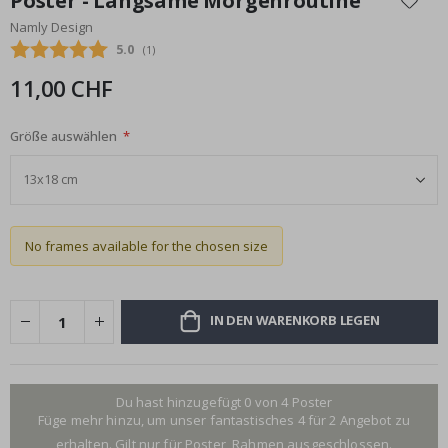
Poster - Langsame Morgenroutine
der
Namly Design
Bildgalerie
Durchschnittliche Bewertung:
5.0
(
abgegebene bewertungen:
1
)
springen
11,00 CHF
Größe auswählen
No frames available for the chosen size
IN DEN WARENKORB LEGEN
Du hast hinzugefügt 0 von 4 Poster
Füge mehr hinzu, um unser fantastisches 4 für 2 Angebot zu
erhalten. Gilt nur für Poster, Rahmen ausgeschlossen.