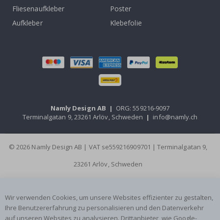
Fliesenaufkleber
Poster
Aufkleber
Klebefolie
Namly Design AB
|
ORG: 559216-9097
Terminalgatan 9, 23261 Arlöv, Schweden
|
info@namly.ch
© 2026 Namly Design AB | VAT se559216909701 | Terminalgatan 9,
23261 Arlöv, Schweden
Wir verwenden Cookies, um unsere Websites effizienter zu gestalten,
Ihre Benutzererfahrung zu personalisieren und den Datenverkehr
auf unseren Websites zu analysieren. Drittanbieter, wie Google-