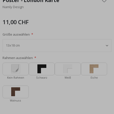
Poster - London Karte
der
Namly Design
Bildgalerie
springen
11,00 CHF
Größe auswählen
Rahmen auswählen
Kein Rahmen
Schwarz
Weiß
Eiche
Walnuss