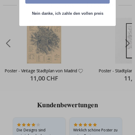
Zusammen gekaufte Produkte
Nein danke, ich zahle den vollen preis
Poster - Vintage Stadtplan von Madrid
Poster - Stadtplan
Special
11,00 CHF
Specia
11,
Price
Price
Kundenbewertungen
Die Designs sind
Wirklich schöne Poster zu
All