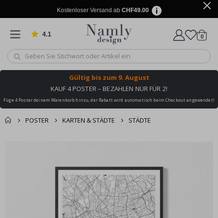
Kostenloser Versand ab
CHF49.00
4.1
Artike
von 1030 Bewertungen
0
Wagen
Gültig bis
zum 9. August
KAUF 4 POSTER – BEZAHLEN NUR FÜR 2!
Füge 4 Poster deinem Warenkorb hinzu, der Rabatt wird automatisch beim Checkout angewendet!
POSTER
KARTEN & STÄDTE
STÄDTE
Zusammen gekaufte
Einkaufswagen
Zum
Produkte
Ende
Zur Kasse
der
Bildgalerie
springen