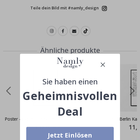
Teile dein Bild mit #namly_design
Ähnliche produkte
Sie haben einen
Geheimnisvollen
Deal
Poster - Barcelona Karte
Poster - Berlin Kar
Special
11,00 CHF
Specia
11,
Price
Price
Jetzt Einlösen