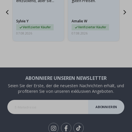
entzückend, aber sie
guten Preisen.
sollten flach in einem
stabilen Umschlag
versendet werden. Weil
Sylvie Y
Amalie W
Ka
sie…
Verifizierter Käufer
Verifizierter Käufer
07.08.2026
07.08.2026
07.
ABONNIERE UNSEREN NEWSLETTER
Seien Sie der Erste, der die neuesten Nachrichten erhält, und
profitieren Sie von unseren exklusiven Angeboten.
ABONNIEREN