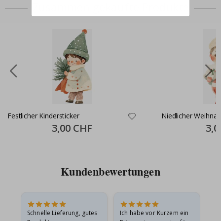
Zusammen gekaufte Produkte
Festlicher Kindersticker
Niedlicher Weihnac
Special
3,00 CHF
Speci
3,0
Price
Price
Kundenbewertungen
Schnelle Lieferung, gutes
Ich habe vor Kurzem ein
Ich