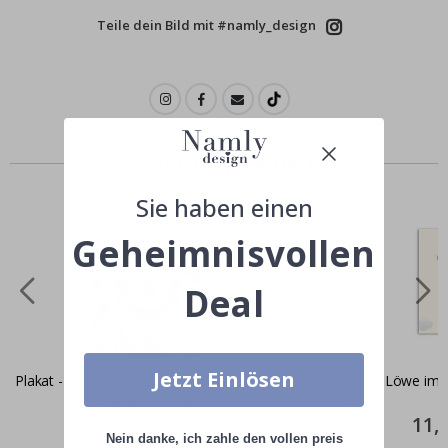
Teile dein Bild mit #namly_design
Ähnliche produkte
Sie haben einen
Geheimnisvollen
Deal
Jetzt Einlösen
Plakat - Cartoon-Löwe
Poster – Löwe im H
Wolken
Special
11,00 CHF
Price
Specia
11,
Price
Nein danke, ich zahle den vollen preis