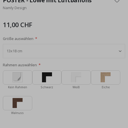
POSTER - Löwe mit Luftballons
der
Namly Design
Bildgalerie
springen
11,00 CHF
Größe auswählen
Rahmen auswählen
Kein Rahmen
Schwarz
Weiß
Eiche
Walnuss