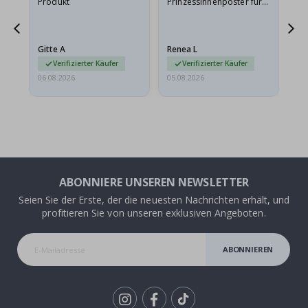
Produkt
Prinzessinnenposter für
das
meine Enkelin bestellt.
ge
Das Poster kam beim
Ra
Versand leicht
au
Gitte A
Renea L
Sa
beschädigt…
au
Verifizierter Käufer
Verifizierter Käufer
06.08.2026
05.08.2026
05.
ABONNIERE UNSEREN NEWSLETTER
Seien Sie der Erste, der die neuesten Nachrichten erhält, und
profitieren Sie von unseren exklusiven Angeboten.
ABONNIEREN