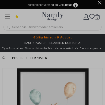
Kostenloser Versand ab
CHF49.00
Artike
0
Wagen
Gültig bis
zum 9. August
KAUF 4 POSTER – BEZAHLEN NUR FÜR 2!
Füge 4 Poster deinem Warenkorb hinzu, der Rabatt wird automatisch beim Checkout angewendet!
POSTER
TIERPOSTER
Zusammen gekaufte
Einkaufswagen
Zum
Produkte
Ende
Zur Kasse
der
Bildgalerie
springen