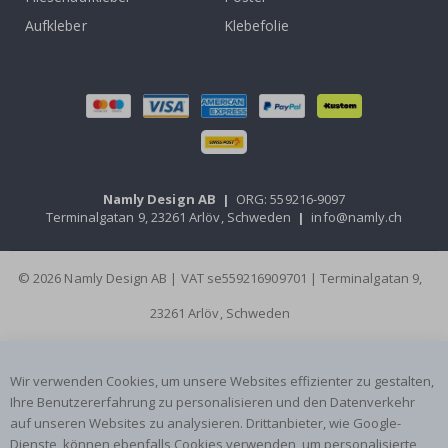
Aufkleber
Klebefolie
Namly Design AB
|
ORG: 559216-9097
Terminalgatan 9, 23261 Arlöv, Schweden
|
info@namly.ch
© 2026 Namly Design AB | VAT se559216909701 | Terminalgatan 9,
23261 Arlöv, Schweden
Wir verwenden Cookies, um unsere Websites effizienter zu gestalten,
Ihre Benutzererfahrung zu personalisieren und den Datenverkehr
auf unseren Websites zu analysieren. Drittanbieter, wie Google-
Dienste, können ebenfalls Cookies verwenden, um personalisierte