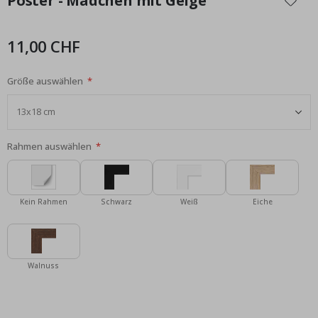
Poster - Mädchen mit Geige
der
Bildgalerie
springen
11,00 CHF
Größe auswählen
Rahmen auswählen
Kein Rahmen
Schwarz
Weiß
Eiche
Walnuss