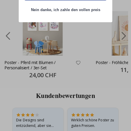
Nein danke, ich zahle den vollen preis
Poster - Pferd mit Blumen /
Poster - Fröhliche
Personalisiert / 3er-Set
Specia
11,
Price
Special
24,00 CHF
Price
Kundenbewertungen
Die Designs sind
Wirklich schöne Poster zu
All
entzückend, aber sie
guten Preisen.