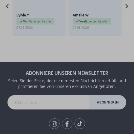
sollten flach in einem
stabilen Umschlag
versendet werden. Weil
Sylvie Y
Amalie W
Ka
sie…
Verifizierter Käufer
Verifizierter Käufer
07.08.2026
07.08.2026
07.
ABONNIERE UNSEREN NEWSLETTER
Seien Sie der Erste, der die neuesten Nachrichten erhält, und
profitieren Sie von unseren exklusiven Angeboten.
ABONNIEREN
Tik