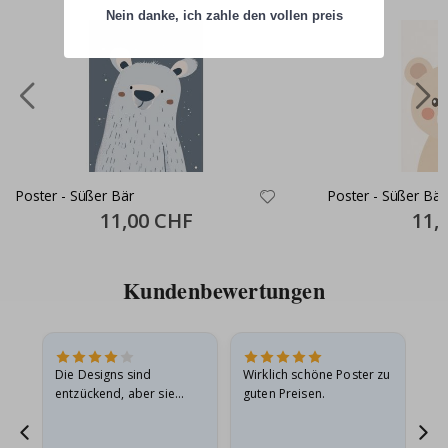
Nein danke, ich zahle den vollen preis
Poster - Süßer Bär
Poster - Süßer Bär
Special
11,00 CHF
Specia
11,
Price
Price
Kundenbewertungen
Die Designs sind
Wirklich schöne Poster zu
All
entzückend, aber sie
guten Preisen.
sollten flach in einem
stabilen Umschlag