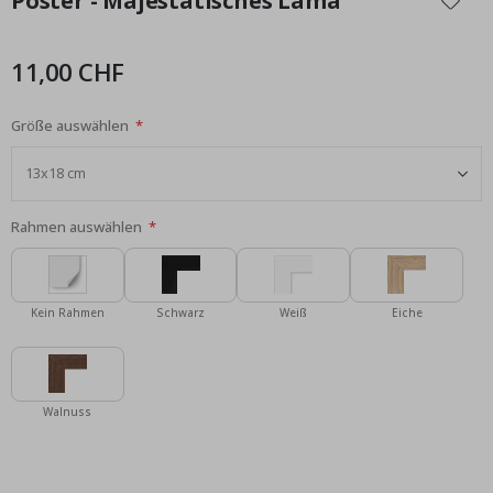
Poster - Majestätisches Lama
der
Bildgalerie
springen
11,00 CHF
Größe auswählen
Rahmen auswählen
Kein Rahmen
Schwarz
Weiß
Eiche
Walnuss