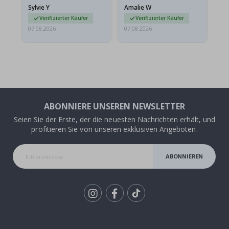
versendet werden. Weil
Sylvie Y
Amalie W
Ka
sie…
Verifizierter Käufer
Verifizierter Käufer
07.08.2026
07.08.2026
07.
ABONNIERE UNSEREN NEWSLETTER
Seien Sie der Erste, der die neuesten Nachrichten erhält, und
profitieren Sie von unseren exklusiven Angeboten.
ABONNIEREN
Tik
To