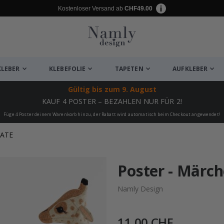
Kostenloser Versand ab
CHF49.00
KLEBER
KLEBEFOLIE
TAPETEN
AUFKLEBER
Gültig bis
zum 9. August
KAUF 4 POSTER – BEZAHLEN NUR FÜR 2!
Füge 4 Poster deinem Warenkorb hinzu, der Rabatt wird automatisch beim Checkout angewendet!
KATE
ukte
Poster - Märc
Namly Design
11,00 CHF