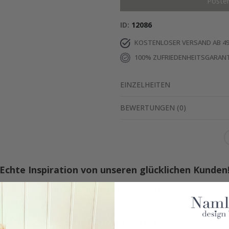
Poste
ID
12086
KOSTENLOSER VERSAND AB 49
100% ZUFRIEDENHEITSGARANT
EINZELHEITEN
BEWERTUNGEN
(
0
)
Echte Inspiration von unseren glücklichen Kunden
Teile dein Bild mit #namly_design
Ähnliche produkte