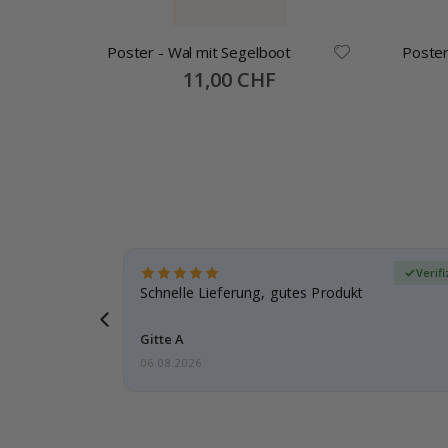
Poster - Wal mit Segelboot
Poster
Special
11,00 CHF
Price
zierter Käufer
Verif
ar
Schnelle Lieferung, gutes Produkt
e einen
Gitte A
06.08.2026