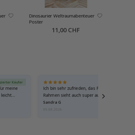
uer
Dinosaurier Weltraumabenteuer
Poster 
Poster
Sonnen
Special
11,00 CHF
Price
izierter Käufer
Verif
für meine
Ich bin sehr zufrieden, das Foto ist toll gewo
leicht
Rahmen sieht auch super aus. Die Lieferung 
außerdem…
Sandra G
05.08.2026