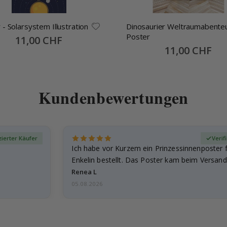
 - Solarsystem Illustration
Dinosaurier Weltraumabente
Poster
Special
11,00 CHF
Price
Special
11,00 CHF
Price
Kundenbewertungen
izierter Käufer
Verif
Ich habe vor Kurzem ein Prinzessinnenposter 
Enkelin bestellt. Das Poster kam beim Versand 
beschädigt…
Renea L
05.08.2026