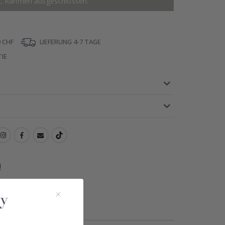
r, Rahmen ausgeschlossen.
 CHF
LIEFERUNG 4-7 TAGE
IE
!