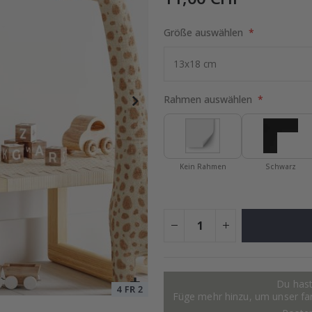
Größe auswählen
ruck - Wo alles begann
Special
15,00 €
Price
Rahmen auswählen
Kein Rahmen
Schwarz
Du hast
Füge mehr hinzu, um unser fant