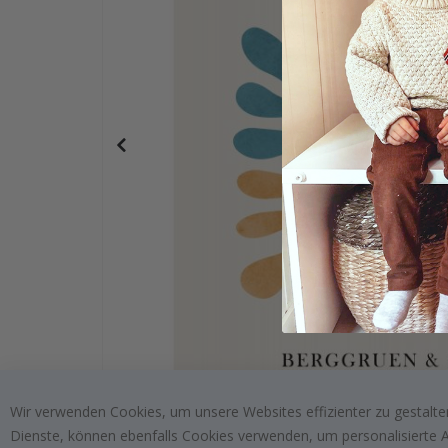
Namensaufkleber Selbstklebende für kleidung -
Wir verwenden Cookies, um unsere Websites effizienter zu gestalten
Dienste, können ebenfalls Cookies verwenden, um personalisierte An