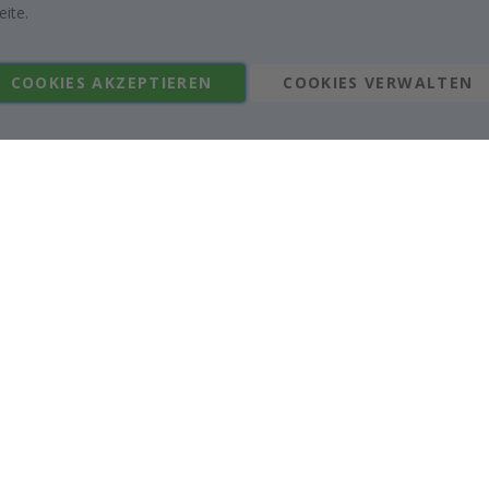
eite.
ID
20832
KOSTENLOSER VERSAND AB 49
COOKIES AKZEPTIEREN
COOKIES VERWALTEN
100% ZUFRIEDENHEITSGARANT
EINZELHEITEN
BEWERTUNGEN
(
)
Echte Inspiration von unseren glücklichen Kunden
Teile dein Bild mit #namly_design
Ähnliche produkte