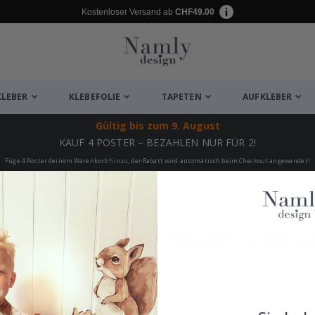
Kostenloser Versand ab
CHF49.00
KLEBER
KLEBEFOLIE
TAPETEN
AUFKLEBER
Gültig bis
zum 9. August
KAUF 4 POSTER – BEZAHLEN NUR FÜR 2!
Füge 4 Poster deinem Warenkorb hinzu, der Rabatt wird automatisch beim Checkout angewendet!
RI MATISSE
ukte
Poster - Matis
11,00 CHF