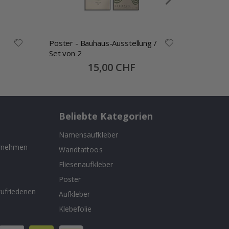
Poster - Bauhaus-Ausstellung /
Poster -
Set von 2
1923
Special
15,00 CHF
Price
Beliebte Kategorien
Namensaufkleber
ernehmen
Wandtattoos
Fliesenaufkleber
n
Poster
ufriedenen
Aufkleber
Klebefolie