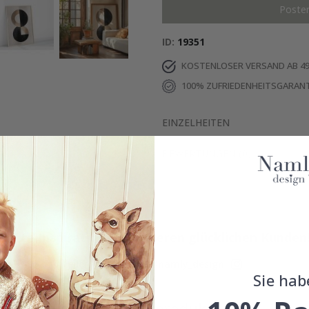
Poste
ID
19351
KOSTENLOSER VERSAND AB 49
100% ZUFRIEDENHEITSGARANT
EINZELHEITEN
BEWERTUNGEN
(
0
)
Echte Inspiration von unseren glücklichen Kunden
Teile dein Bild mit #namly_design
Sie hab
Ähnliche produkte