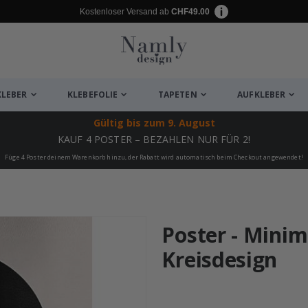
Kostenloser Versand ab
CHF49.00
KLEBER
KLEBEFOLIE
TAPETEN
AUFKLEBER
Gültig bis
zum 9. August
KAUF 4 POSTER – BEZAHLEN NUR FÜR 2!
Füge 4 Poster deinem Warenkorb hinzu, der Rabatt wird automatisch beim Checkout angewendet!
ukte
Poster - Minim
Kreisdesign