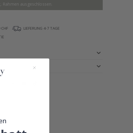
r, Rahmen ausgeschlossen.
 CHF
LIEFERUNG 4-7 TAGE
IE
!
en