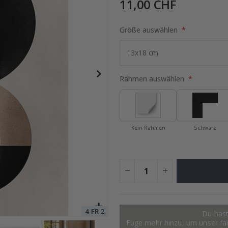
11,00 CHF
Größe auswählen
ruck - Wo alles begann
Special
15,00 €
Price
Rahmen auswählen
Kein Rahmen
Schwarz
Du hast
Füge mehr hinzu, um unser fant