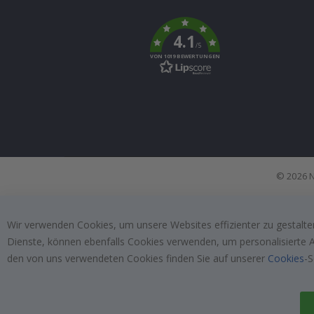
To
k
4.1
/5
VON 1019 BEWERTUNGEN
© 2026 N
Wir verwenden Cookies, um unsere Websites effizienter zu gestalten
Dienste, können ebenfalls Cookies verwenden, um personalisierte An
den von uns verwendeten Cookies finden Sie auf unserer
Cookies
-S