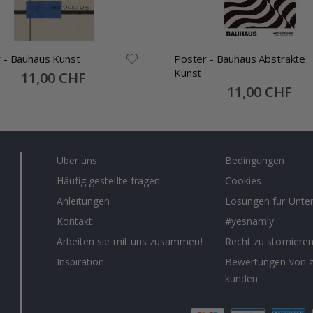
 - Bauhaus Kunst
Poster - Bauhaus Abstrakte
Kunst
Special
11,00 CHF
Price
Special
11,00 CHF
Price
Über uns
Bedingungen
Häufig gestellte fragen
Cookies
Anleitungen
Lösungen für Unt
Kontakt
#yesnamly
Arbeiten sie mit uns zusammen!
Recht zu storniere
Inspiration
Bewertungen von z
kunden