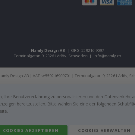
Namly Design AB
|
ORG: 559216-9097
Terminalgatan 9, 23261 Arlöv, Schweden
|
info@namly.ch
amly Design AB | VAT se559216909701 | Terminalgatan 9, 23261 Arlöv, 
, Ihre Benutzererfahrung zu personalisieren und den Datenverkehr au
zeigen bereitzustellen. Bitte wählen Sie eine der folgenden Schaltf
eite.
COOKIES AKZEPTIEREN
COOKIES VERWALTEN