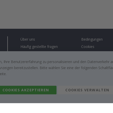
Über uns
Bedingungen
Häufig gestellte fragen
Cookies
Anleitungen
Lösungen für Unt
Kontakt
#yesnamly
, Ihre Benutzererfahrung zu personalisieren und den Datenverkehr au
zeigen bereitzustellen. Bitte wählen Sie eine der folgenden Schaltf
Arbeiten sie mit uns zusammen!
Recht zu storniere
eite.
Inspiration
Bewertungen von z
kunden
COOKIES AKZEPTIEREN
COOKIES VERWALTEN