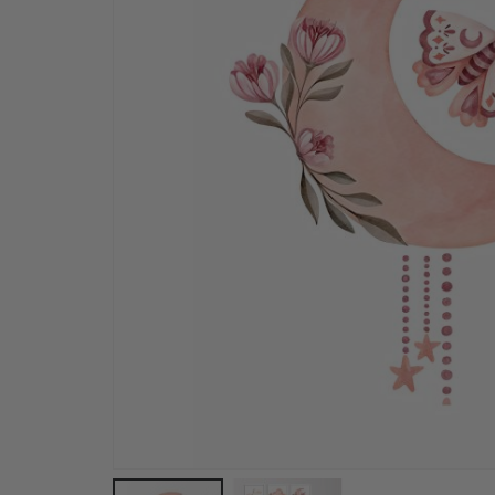
Namensaufkleber Selbstklebende für kleidung -