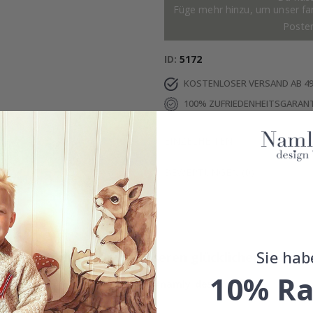
Füge mehr hinzu, um unser fant
Poste
ID
5172
KOSTENLOSER VERSAND AB 49
100% ZUFRIEDENHEITSGARANT
EINZELHEITEN
BEWERTUNGEN
(
0
)
Sie hab
Echte Inspiration von unseren glücklichen Kunden
10% Ra
Teile dein Bild mit #namly_design