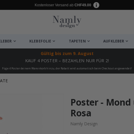
Kostenloser Versand ab
CHF49.00
KLEBER
KLEBEFOLIE
TAPETEN
AUFKLEBER
Gültig bis
zum 9. August
KAUF 4 POSTER – BEZAHLEN NUR FÜR 2!
Füge 4 Poster deinem Warenkorb hinzu, der Rabatt wird automatisch beim Checkout angewendet!
KATE
ukte
Poster - Mond 
Rosa
Namly Design