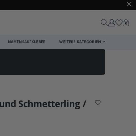
Artike
0
Wagen
NAMENSAUFKLEBER
WEITERE KATEGORIEN
Einkaufswagen
Zur Kasse
und Schmetterling /