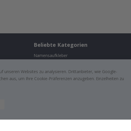
Beliebte Kategorien
Namensaufkleber
ernehmen
Wandtattoos
f unseren Websites zu analysieren. Drittanbieter, wie Google-
Fliesenaufkleber
lächen aus, um Ihre Cookie-Präferenzen anzugeben. Einzelheiten zu
n
Poster
ufriedenen
Aufkleber
Klebefolie