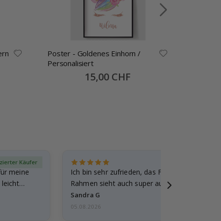
ern
Poster - Goldenes Einhorn /
Poster -
Personalisiert
Personal
Special
15,00 CHF
Price
izierter Käufer
Verif
für meine
Ich bin sehr zufrieden, das Foto ist toll gewo
leicht
Rahmen sieht auch super aus. Die Lieferung 
außerdem…
Sandra G
05.08.2026