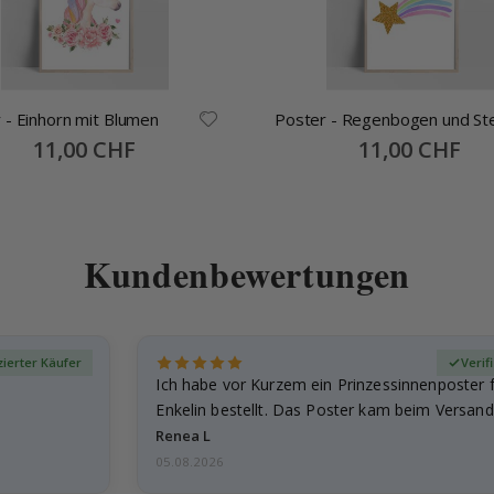
 - Einhorn mit Blumen
Poster - Regenbogen und St
Special
11,00 CHF
Special
11,00 CHF
Price
Price
Kundenbewertungen
izierter Käufer
Verif
Ich habe vor Kurzem ein Prinzessinnenposter 
Enkelin bestellt. Das Poster kam beim Versand 
beschädigt…
Renea L
05.08.2026