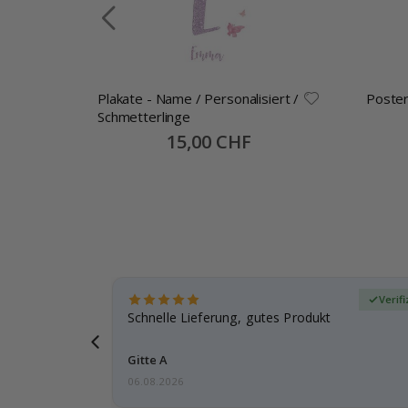
Plakate - Name / Personalisiert /
Poster
llage
Schmetterlinge
Special
15,00 CHF
Price
zierter Käufer
Verif
ar
Schnelle Lieferung, gutes Produkt
e einen
Gitte A
06.08.2026