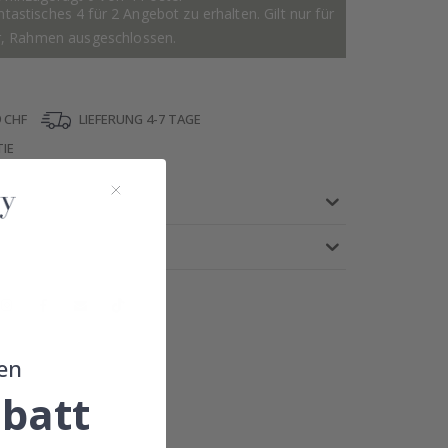
astisches 4 für 2 Angebot zu erhalten. Gilt nur für
r, Rahmen ausgeschlossen.
 CHF
LIEFERUNG 4-7 TAGE
IE
en
!
batt