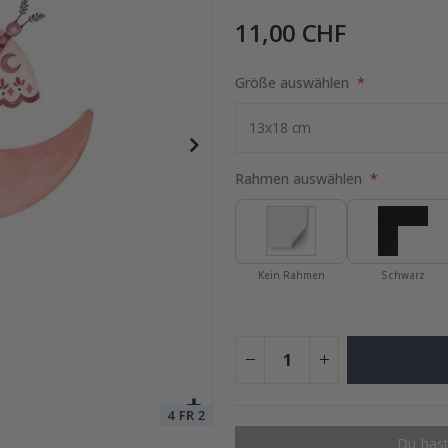
11,00 CHF
 30x13mm -70 Stck
Größe auswählen
Special
13,00 €
Price
Rahmen auswählen
Kein Rahmen
Schwarz
Du hast