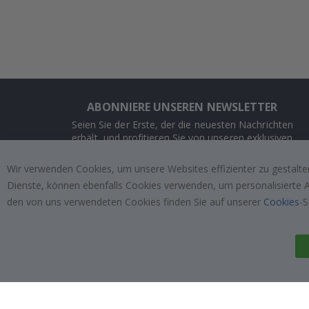
ABONNIERE UNSEREN NEWSLETTER
Seien Sie der Erste, der die neuesten Nachrichten
erhält, und profitieren Sie von unseren exklusiven
Angeboten.
Wir verwenden Cookies, um unsere Websites effizienter zu gestalten
Dienste, können ebenfalls Cookies verwenden, um personalisierte An
ABONNIEREN
den von uns verwendeten Cookies finden Sie auf unserer
Cookies
-S
Tik
To
k
4.1
/5