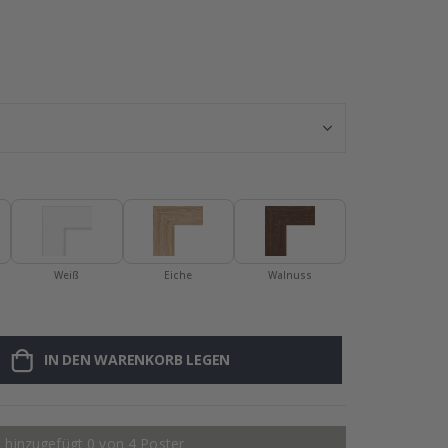
Poster - 2026 
Weiß
Eiche
Walnuss
IN DEN WARENKORB LEGEN
 hinzugefügt 0 von 4 Poster