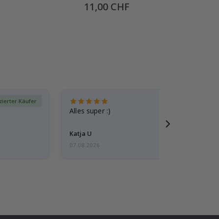
Special
11,00 CHF
Price
izierter Käufer
Verif
Alles super :)
Katja U
07.08.2026