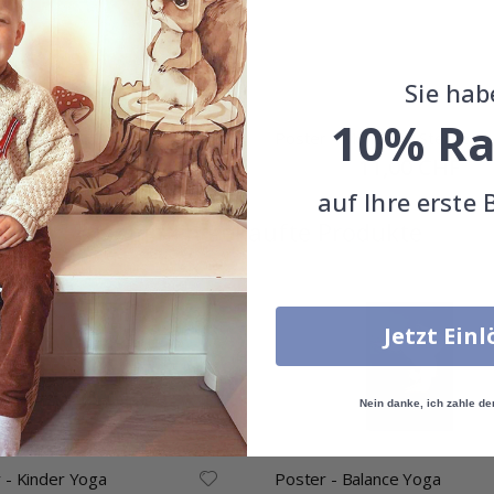
Sie hab
10% Ra
 - Mond und Sterne
Poster - Mond und Sterne
Special
11,00 CHF
Special
11,00 CHF
Price
Price
auf Ihre erste 
Zusammen gekaufte Produkte
Jetzt Ein
Nein danke, ich zahle de
 - Kinder Yoga
Poster - Balance Yoga