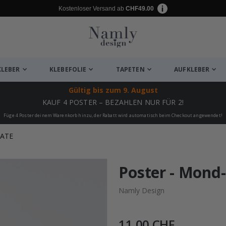
Kostenloser Versand ab
CHF49.00
KLEBER
KLEBEFOLIE
TAPETEN
AUFKLEBER
Gültig bis
zum 9. August
KAUF 4 POSTER – BEZAHLEN NUR FÜR 2!
Füge 4 Poster deinem Warenkorb hinzu, der Rabatt wird automatisch beim Checkout angewendet!
KATE
ukte
Poster - Mond
Namly Design
11,00 CHF