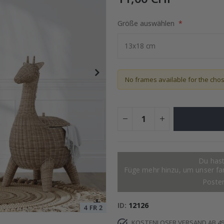
Größe auswählen
Special
15,00 €
Price
No frames available for the cho
Du hast
Füge mehr hinzu, um unser fant
Poste
ID
12126
KOSTENLOSER VERSAND AB 49