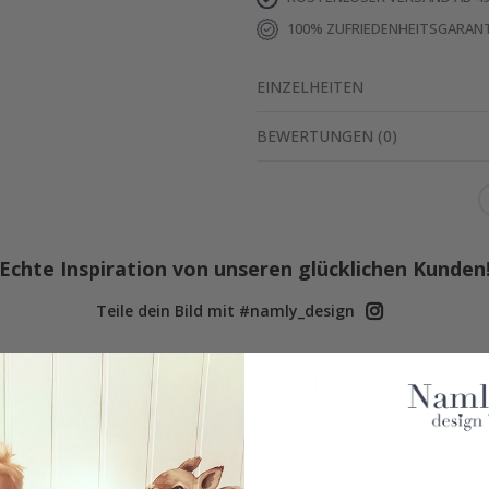
100% ZUFRIEDENHEITSGARANT
EINZELHEITEN
BEWERTUNGEN
(
0
)
Echte Inspiration von unseren glücklichen Kunden
Teile dein Bild mit #namly_design
Ähnliche produkte