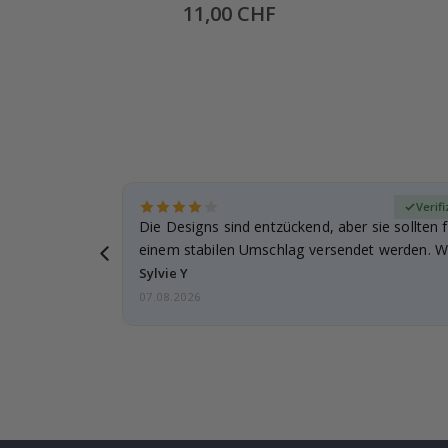
-
Special
11,00 CHF
Price
zierter Käufer
Verifi
Die Designs sind entzückend, aber sie sollten f
einem stabilen Umschlag versendet werden. We
Sylvie Y
07.08.2026