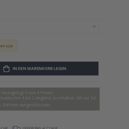
Personalisierte
sen size
IN DEN WARENKORB LEGEN
 hinzugefügt 0 von 4 Poster
astisches 4 für 2 Angebot zu erhalten. Gilt nur für
r, Rahmen ausgeschlossen.
 CHF
LIEFERUNG 4-7 TAGE