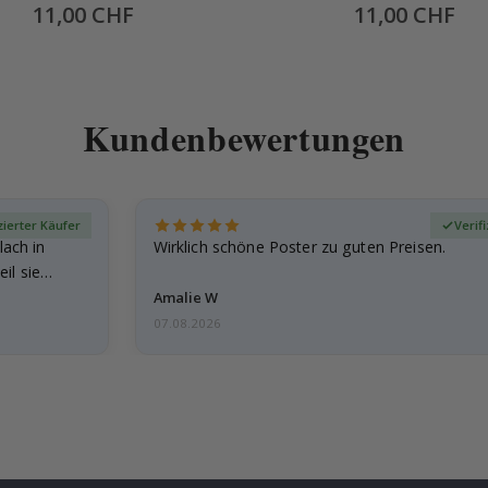
Special
11,00 CHF
Special
11,00 CHF
Price
Price
Kundenbewertungen
zierter Käufer
Verif
lach in
Wirklich schöne Poster zu guten Preisen.
il sie…
Amalie W
07.08.2026