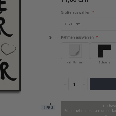
Größe auswählen
ruck - Wo alles begann
Special
15,00 €
Price
Rahmen auswählen
Kein Rahmen
Schwarz
Du hast
Füge mehr hinzu, um unser fant