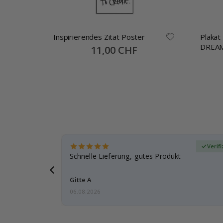
ter
Inspirierendes Zitat Poster
Plakat – ITS ALL STARTS 
DREA
Special
11,00 CHF
Price
zierter Käufer
Verif
ar
Schnelle Lieferung, gutes Produkt
e einen
Gitte A
06.08.2026