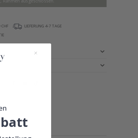
r, Rahmen ausgeschlossen.
 CHF
LIEFERUNG 4-7 TAGE
IE
!
en
batt