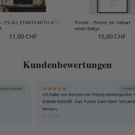
WITH A
Poster - Poster zur Geburt
M
eines Babys
Special
11,00 CHF
Special
15,00 CHF
Price
Price
Kundenbewertungen
izierter Käufer
Verif
Ich habe vor Kurzem ein Prinzessinnenposter 
Enkelin bestellt. Das Poster kam beim Versand 
beschädigt…
Renea L
05.08.2026