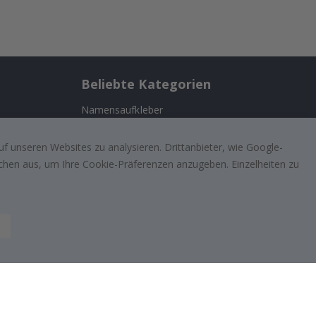
Beliebte Kategorien
Namensaufkleber
ernehmen
Wandtattoos
f unseren Websites zu analysieren. Drittanbieter, wie Google-
Fliesenaufkleber
lächen aus, um Ihre Cookie-Präferenzen anzugeben. Einzelheiten zu
n
Poster
ufriedenen
Aufkleber
Klebefolie