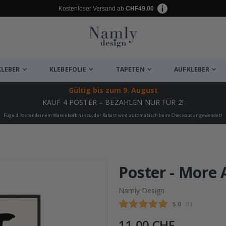
Kostenloser Versand ab
CHF49.00
KLEBER
KLEBEFOLIE
TAPETEN
AUFKLEBER
Gültig bis
zum 9. August
KAUF 4 POSTER – BEZAHLEN NUR FÜR 2!
Füge 4 Poster deinem Warenkorb hinzu, der Rabatt wird automatisch beim Checkout angewendet!
ukte
Poster - More
Namly Design
Durchschnittli
5.0
(
abgegebene be
1
)
11,00 CHF