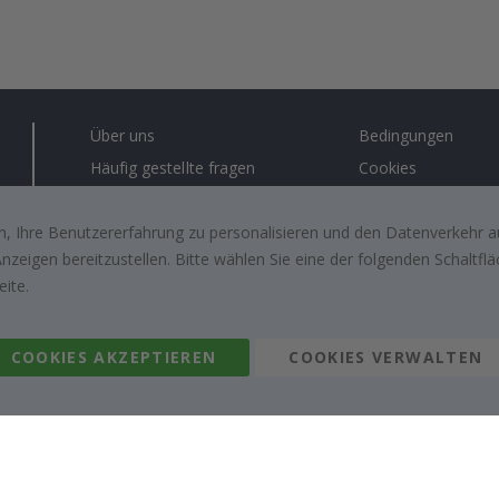
Über uns
Bedingungen
Häufig gestellte fragen
Cookies
Anleitungen
Lösungen für Unt
Kontakt
#yesnamly
, Ihre Benutzererfahrung zu personalisieren und den Datenverkehr au
zeigen bereitzustellen. Bitte wählen Sie eine der folgenden Schaltf
Arbeiten sie mit uns zusammen!
Recht zu storniere
eite.
Inspiration
Bewertungen von z
kunden
COOKIES AKZEPTIEREN
COOKIES VERWALTEN