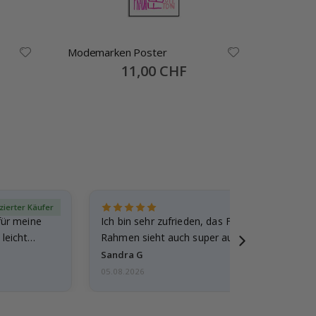
Modemarken Poster
Tapete 
Special
11,00 CHF
Price
izierter Käufer
Verif
für meine
Ich bin sehr zufrieden, das Foto ist toll gewo
leicht
Rahmen sieht auch super aus. Die Lieferung 
außerdem…
Sandra G
05.08.2026