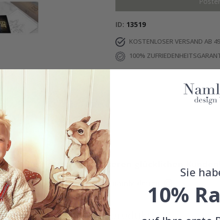
Poste
ID
13519
KOSTENLOSER VERSAND AB 49
100% ZUFRIEDENHEITSGARANT
EINZELHEITEN
BEWERTUNGEN
(
0
)
Echte Inspiration von unseren glücklichen Kunden
Sie hab
Teile dein Bild mit #namly_design
10% Ra
Ähnliche produkte