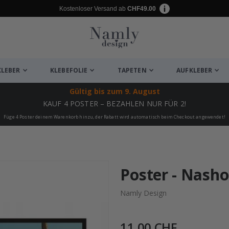
Kostenloser Versand ab
CHF49.00
KLEBER
KLEBEFOLIE
TAPETEN
AUFKLEBER
Gültig bis
zum 9. August
KAUF 4 POSTER – BEZAHLEN NUR FÜR 2!
Füge 4 Poster deinem Warenkorb hinzu, der Rabatt wird automatisch beim Checkout angewendet!
ukte
Poster - Nash
Namly Design
11,00 CHF