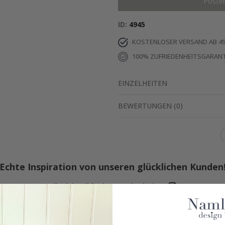
Poste
ID
4945
KOSTENLOSER VERSAND AB 49
100% ZUFRIEDENHEITSGARANT
EINZELHEITEN
BEWERTUNGEN
(
0
)
Echte Inspiration von unseren glücklichen Kunden
Teile dein Bild mit #namly_design
Ähnliche produkte