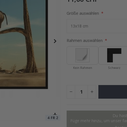
Größe auswählen
tocollage
Special
15,00 €
Price
Rahmen auswählen
Kein Rahmen
Schwarz
Du hast
Füge mehr hinzu, um unser fant