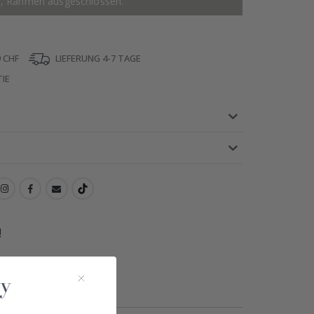
r, Rahmen ausgeschlossen.
 CHF
LIEFERUNG 4-7 TAGE
IE
!