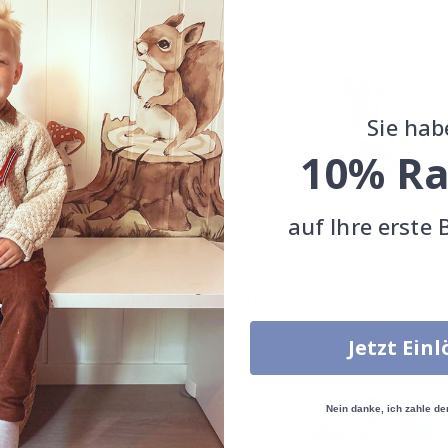
Sie hab
10% Ra
 - Tiger
Poster - Zebra
auf Ihre erste 
Special
11,00 CHF
Special
11,00 CHF
Price
Price
Zusammen gekaufte Produkte
Jetzt Ein
Nein danke, ich zahle de