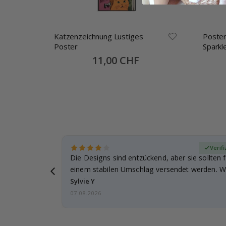
Katzenzeichnung Lustiges
Poster
Poster
Sparkl
Special
11,00 CHF
Price
zierter Käufer
Verifi
Die Designs sind entzückend, aber sie sollten f
einem stabilen Umschlag versendet werden. We
Sylvie Y
07.08.2026