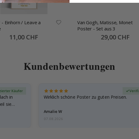
 - Einhorn / Leave a
Van Gogh, Matisse, Monet
e
Poster - Set aus 3
Special
11,00 CHF
Special
29,00 CHF
Price
Price
Kundenbewertungen
zierter Käufer
Verif
lach in
Wirklich schöne Poster zu guten Preisen.
il sie…
Amalie W
07.08.2026