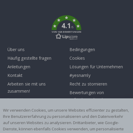
To
k
4.1
/5
VON 1025 BEWERTUNGEN
Über uns
Bedingungen
Häufig gestellte fragen
Cookies
Anleitungen
Lösungen für Unternehmen
Kontakt
#yesnamly
Arbeiten sie mit uns
Recht zu stornieren
zusammen!
Bewertungen von
Inspiration
zufriedenen kunden
Wir verwenden Cookies, um unsere Websites effizienter zu gestalten,
Beliebte Kategorien
Ihre Benutzererfahrung zu personalisieren und den Datenverkehr
auf unseren Websites zu analysieren. Drittanbieter, wie Google-
Namensaufkleber
Wandtattoos
Dienste, können ebenfalls Cookies verwenden, um personalisierte
Fliesenaufkleber
Poster