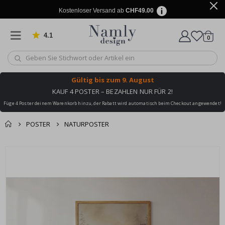
Kostenloser Versand ab
CHF49.00
4.1
Artike
von 1025 Bewertungen
0
Wagen
Gültig bis
zum 9. August
KAUF 4 POSTER – BEZAHLEN NUR FÜR 2!
Füge 4 Poster deinem Warenkorb hinzu, der Rabatt wird automatisch beim Checkout angewendet!
POSTER
NATURPOSTER
Zusammen gekaufte
Einkaufswagen
Zum
Produkte
Ende
Zur Kasse
der
Bildgalerie
springen