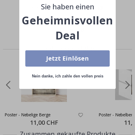
Sie haben einen
Teile dein Bild mit #namly_design
Geheimnisvollen
Deal
Ähnliche produkte
Jetzt Einlösen
Nein danke, ich zahle den vollen preis
Poster - Nebelige Berge
Poster - Nebelberg
Special
11,00 CHF
Specia
11,
Price
Price
Zusammen gekaufte Produkte