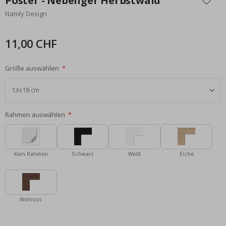
Poster - Nebeliger Herbstwald
der
Namly Design
Bildgalerie
springen
11,00 CHF
Größe auswählen
Rahmen auswählen
Kein Rahmen
Schwarz
Weiß
Eiche
Walnuss