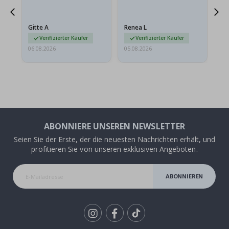
ts
meine Enkelin bestellt.
ge
Das Poster kam beim
Ra
at
Versand leicht
au
Gitte A
Renea L
Sa
beschädigt…
au
Verifizierter Käufer
Verifizierter Käufer
06.08.2026
05.08.2026
05.
ABONNIERE UNSEREN NEWSLETTER
Seien Sie der Erste, der die neuesten Nachrichten erhält, und
profitieren Sie von unseren exklusiven Angeboten.
ABONNIEREN
Tik