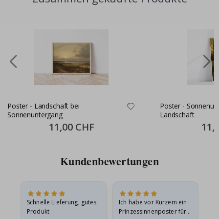
Poster - Landschaft bei
Poster - Sonnenun
Sonnenuntergang
Landschaft
Special
11,00 CHF
Specia
11,
Price
Price
Kundenbewertungen
Schnelle Lieferung, gutes
Ich habe vor Kurzem ein
Ich
Produkt
Prinzessinnenposter für
das