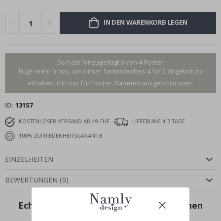
IN DEN WARENKORB LEGEN
Du hast hinzugefügt 0 von 4 Poster
Füge mehr hinzu, um unser fantastisches 4 für 2 Angebot zu
erhalten. Gilt nur für Poster, Rahmen ausgeschlossen.
ID
13157
KOSTENLOSER VERSAND AB 49 CHF
LIEFERUNG 4-7 TAGE
100% ZUFRIEDENHEITSGARANTIE
EINZELHEITEN
BEWERTUNGEN
(
0
)
Echte Inspiration von unseren glücklichen
Kunden!