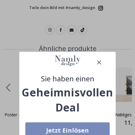
Teile dein Bild mit #namly_design
Ähnliche produkte
Sie haben einen
Geheimnisvollen
Deal
Poster - Nebeliger See Spiegelung
Poster - Nebliges 
Special
11,00 CHF
Specia
11,
Price
Price
Jetzt Einlösen