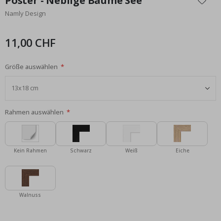
Poster - Neblige Bäume See
der
Namly Design
Bildgalerie
springen
11,00 CHF
Größe auswählen
Rahmen auswählen
Kein Rahmen
Schwarz
Weiß
Eiche
Walnuss