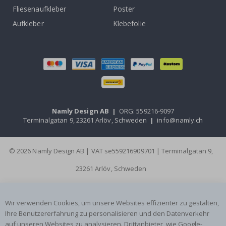
Fliesenaufkleber
Poster
Aufkleber
Klebefolie
Namly Design AB
|
ORG: 559216-9097
Terminalgatan 9, 23261 Arlöv, Schweden
|
info@namly.ch
© 2026 Namly Design AB | VAT se559216909701 | Terminalgatan 9,
23261 Arlöv, Schweden
Wir verwenden Cookies, um unsere Websites effizienter zu gestalten,
Ihre Benutzererfahrung zu personalisieren und den Datenverkehr
auf unseren Websites zu analysieren. Drittanbieter, wie Google-