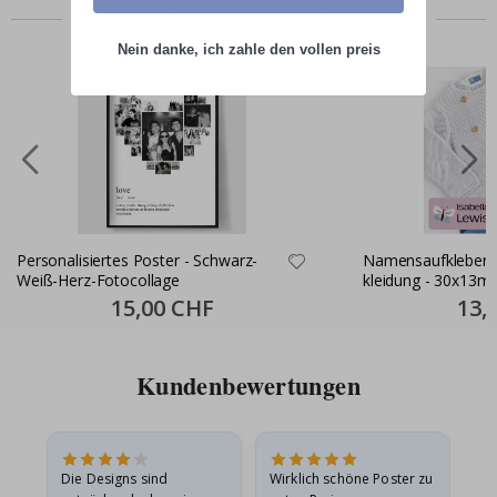
Zusammen gekaufte Produkte
Nein danke, ich zahle den vollen preis
Personalisiertes Poster - Schwarz-
Namensaufkleber S
Weiß-Herz-Fotocollage
kleidung - 30x13m
Special
15,00 CHF
Specia
13,
Price
Price
Kundenbewertungen
Die Designs sind
Wirklich schöne Poster zu
All