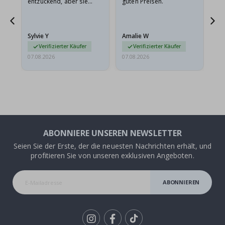
entzückend, aber sie
guten Preisen.
sollten flach in einem
stabilen Umschlag
versendet werden. Weil
Sylvie Y
Amalie W
Ka
sie…
Verifizierter Käufer
Verifizierter Käufer
07.08.2026
07.08.2026
07.
ABONNIERE UNSEREN NEWSLETTER
Seien Sie der Erste, der die neuesten Nachrichten erhält, und
profitieren Sie von unseren exklusiven Angeboten.
ABONNIEREN