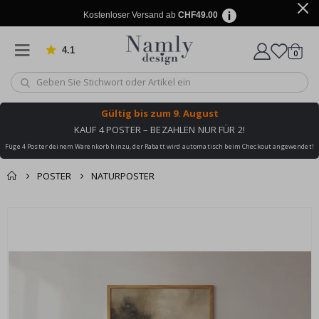
Kostenloser Versand ab
CHF49.00
4.1
Artike
von 1032 Bewertungen
0
Wagen
Gültig bis
zum 9. August
KAUF 4 POSTER – BEZAHLEN NUR FÜR 2!
Füge 4 Poster deinem Warenkorb hinzu, der Rabatt wird automatisch beim Checkout angewendet!
POSTER
NATURPOSTER
Zusammen gekaufte
Einkaufswagen
Zum
Produkte
Ende
Zur Kasse
der
Bildgalerie
springen