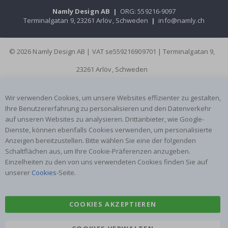
Namly Design AB
|
ORG: 559216-9097
Terminalgatan 9, 23261 Arlöv, Schweden
|
info@namly.ch
© 2026 Namly Design AB | VAT se559216909701 | Terminalgatan 9,
23261 Arlöv, Schweden
Wir verwenden Cookies, um unsere Websites effizienter zu gestalten,
Ihre Benutzererfahrung zu personalisieren und den Datenverkehr
auf unseren Websites zu analysieren. Drittanbieter, wie Google-
Dienste, können ebenfalls Cookies verwenden, um personalisierte
Anzeigen bereitzustellen. Bitte wählen Sie eine der folgenden
Schaltflächen aus, um Ihre Cookie-Präferenzen anzugeben.
Einzelheiten zu den von uns verwendeten Cookies finden Sie auf
unserer
Cookies
-Seite.
COOKIES AKZEPTIEREN