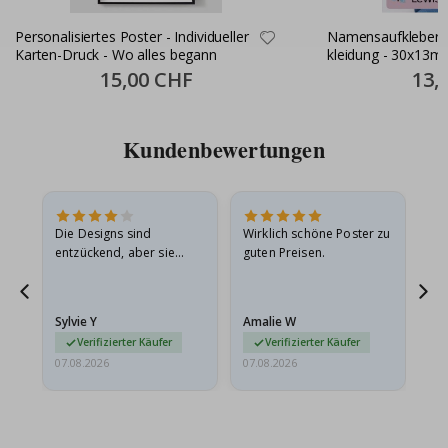
Personalisiertes Poster - Individueller
Namensaufkleber S
Karten-Druck - Wo alles begann
kleidung - 30x13m
Special
15,00 CHF
Specia
13,
Price
Price
Kundenbewertungen
Die Designs sind
Wirklich schöne Poster zu
All
entzückend, aber sie
guten Preisen.
sollten flach in einem
stabilen Umschlag
versendet werden. Weil
Sylvie Y
Amalie W
Ka
sie…
Verifizierter Käufer
Verifizierter Käufer
07.08.2026
07.08.2026
07.