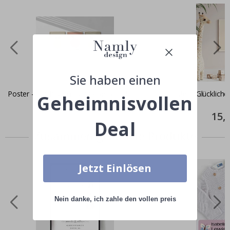
Sie haben einen
Poster - Fruchtsammlung / Set von 3
Poster - Glückliche
Geheimnisvollen
von 2
Special
20,00 CHF
Price
Specia
15,
Price
Deal
Zusammen gekaufte Produkte
Jetzt Einlösen
Nein danke, ich zahle den vollen preis