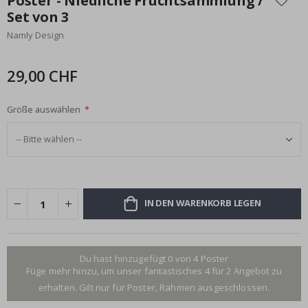
Poster - Niedliche Fruchtsammlung /
der
Set von 3
Bildgalerie
Namly Design
springen
29,00 CHF
Größe auswählen
IN DEN WARENKORB LEGEN
Du hast hinzugefügt 0 von 4 Poster
Füge mehr hinzu, um unser fantastisches 4 für 2 Angebot zu
erhalten. Gilt nur für Poster, Rahmen ausgeschlossen.