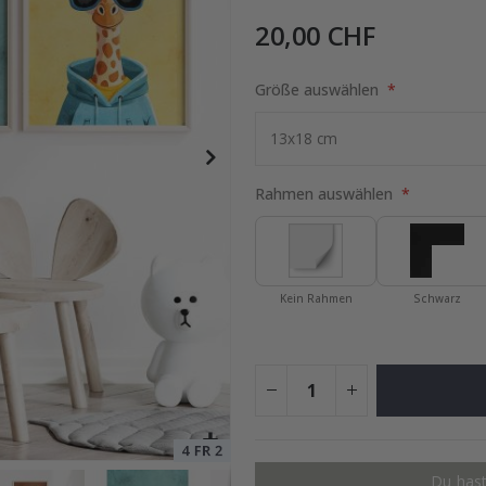
20,00 CHF
Größe auswählen
Special
15,00 €
Price
Rahmen auswählen
Kein Rahmen
Schwarz
Du hast