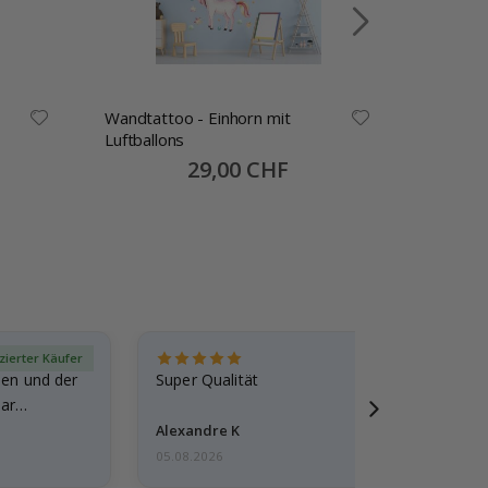
Wandtattoo - Einhorn mit
Wandtatt
Luftballons
Luftball
Special
29,00 CHF
Price
izierter Käufer
Verif
den und der
Super Qualität
ar
Alexandre K
05.08.2026