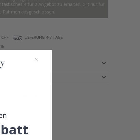
astisches 4 für 2 Angebot zu erhalten. Gilt nur für
r, Rahmen ausgeschlossen.
 CHF
LIEFERUNG 4-7 TAGE
IE
en
!
batt