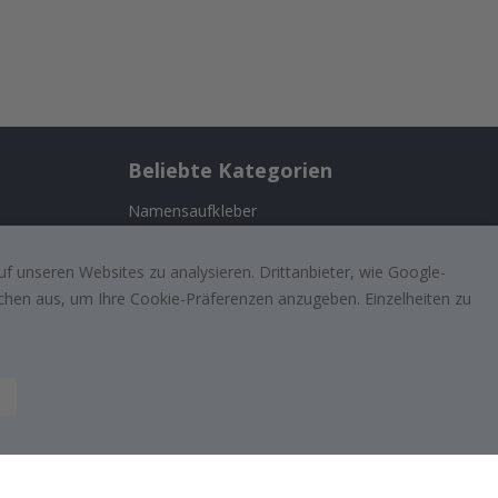
Beliebte Kategorien
Namensaufkleber
ernehmen
Wandtattoos
f unseren Websites zu analysieren. Drittanbieter, wie Google-
Fliesenaufkleber
lächen aus, um Ihre Cookie-Präferenzen anzugeben. Einzelheiten zu
n
Poster
ufriedenen
Aufkleber
Klebefolie