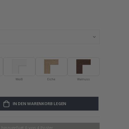
Fliesensticker -
Weiß
Eiche
Walnuss
IN DEN WARENKORB LEGEN
 hinzugefügt 0 von 4 Poster