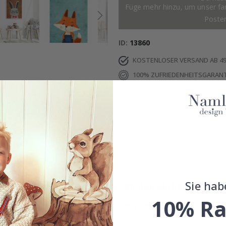
Füge mehr hinzu, um unser fant
Poste
ID
13860
KOSTENLOSER VERSAND AB 49
100% ZUFRIEDENHEITSGARANT
EINZELHEITEN
BEWERTUNGEN
(
0
)
Sie hab
Echte Inspiration von unseren glücklichen Kunden
10% Ra
Teile dein Bild mit #namly_design