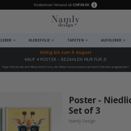
Kostenloser Versand ab
CHF49.00
KLEBER
KLEBEFOLIE
TAPETEN
AUFKLEBER
Gültig bis
zum 9. August
KAUF 4 POSTER – BEZAHLEN NUR FÜR 2!
Füge 4 Poster deinem Warenkorb hinzu, der Rabatt wird automatisch beim Checkout angewendet!
ukte
Poster - Niedl
Set of 3
Namly Design