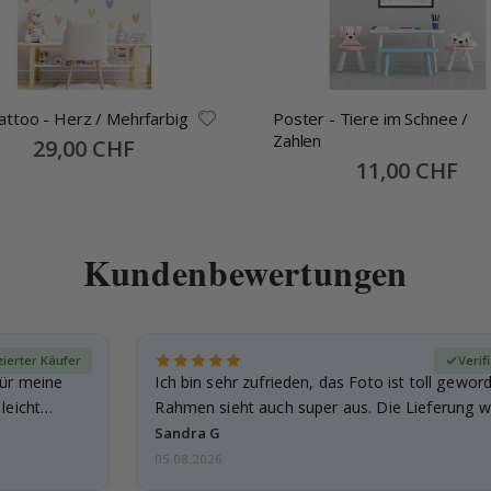
ttoo - Herz / Mehrfarbig
Poster - Tiere im Schnee /
Zahlen
Special
29,00 CHF
Price
Special
11,00 CHF
Price
Kundenbewertungen
izierter Käufer
Verif
für meine
Ich bin sehr zufrieden, das Foto ist toll gewor
leicht
Rahmen sieht auch super aus. Die Lieferung w
außerdem…
Sandra G
05.08.2026