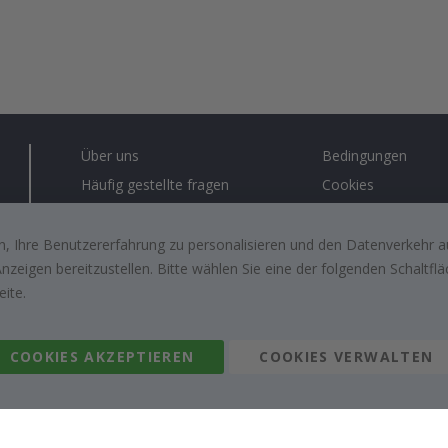
Über uns
Bedingungen
Häufig gestellte fragen
Cookies
Anleitungen
Lösungen für Unt
Kontakt
#yesnamly
, Ihre Benutzererfahrung zu personalisieren und den Datenverkehr au
zeigen bereitzustellen. Bitte wählen Sie eine der folgenden Schaltf
Arbeiten sie mit uns zusammen!
Recht zu storniere
eite.
Inspiration
Bewertungen von z
kunden
COOKIES AKZEPTIEREN
COOKIES VERWALTEN