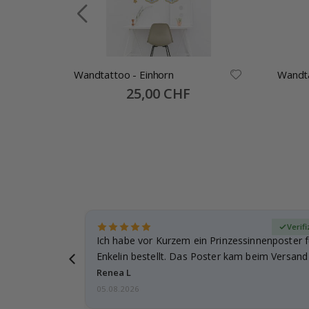
Wandtattoo - Einhorn
Wandta
-
Special
25,00 CHF
Price
zierter Käufer
Verif
ie
Ich habe vor Kurzem ein Prinzessinnenposter 
 gut
Enkelin bestellt. Das Poster kam beim Versand 
beschädigt…
Renea L
05.08.2026