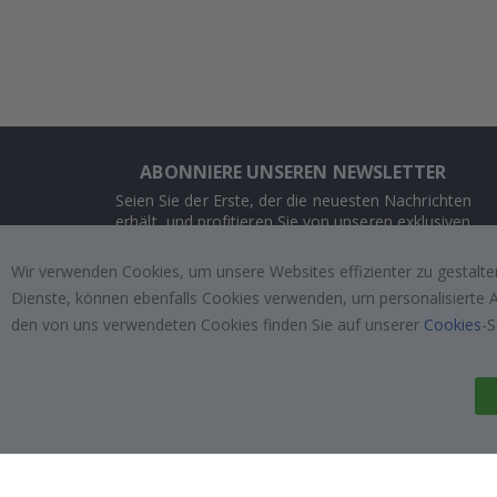
ABONNIERE UNSEREN NEWSLETTER
Seien Sie der Erste, der die neuesten Nachrichten
erhält, und profitieren Sie von unseren exklusiven
Angeboten.
Wir verwenden Cookies, um unsere Websites effizienter zu gestalten
Dienste, können ebenfalls Cookies verwenden, um personalisierte An
ABONNIEREN
den von uns verwendeten Cookies finden Sie auf unserer
Cookies
-S
Tik
To
k
4.1
/5