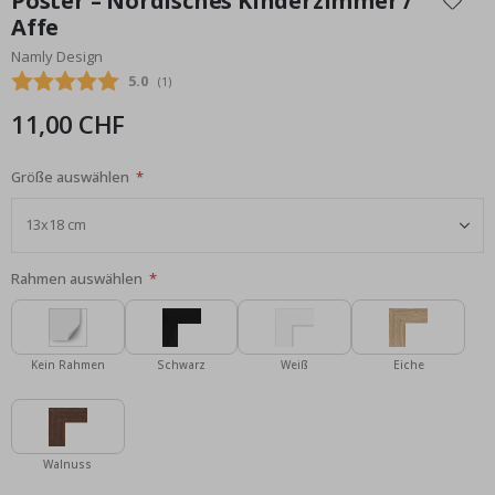
Poster – Nordisches Kinderzimmer /
der
Affe
Bildgalerie
Namly Design
springen
Durchschnittliche Bewertung:
5.0
(
abgegebene bewertungen:
1
)
11,00 CHF
Größe auswählen
Rahmen auswählen
Kein Rahmen
Schwarz
Weiß
Eiche
Walnuss