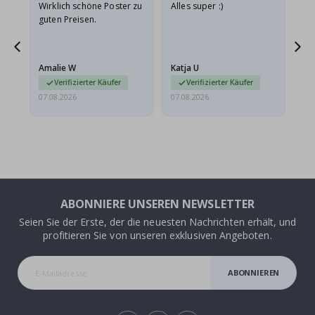
e
Wirklich schöne Poster zu
Alles super :)
Sc
guten Preisen.
Pr
ehr
Amalie W
Katja U
Gi
r…
Verifizierter Käufer
Verifizierter Käufer
07.08.2026
07.08.2026
06.
ABONNIERE UNSEREN NEWSLETTER
Seien Sie der Erste, der die neuesten Nachrichten erhält, und
profitieren Sie von unseren exklusiven Angeboten.
ABONNIEREN