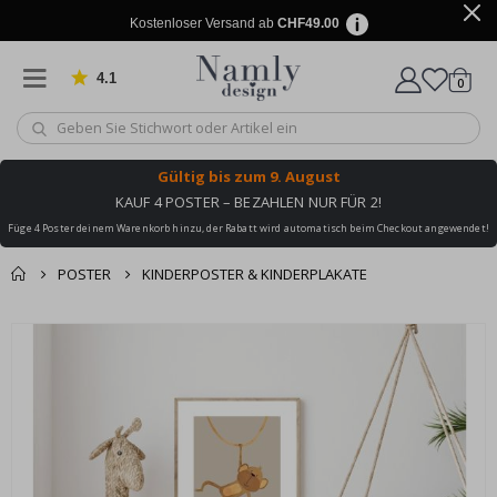
Kostenloser Versand ab
CHF49.00
4.1
Artike
von 1029 Bewertungen
0
Wagen
Gültig bis
zum 9. August
KAUF 4 POSTER – BEZAHLEN NUR FÜR 2!
Füge 4 Poster deinem Warenkorb hinzu, der Rabatt wird automatisch beim Checkout angewendet!
POSTER
KINDERPOSTER & KINDERPLAKATE
Zusammen gekaufte
Einkaufswagen
Zum
Produkte
Ende
Zur Kasse
der
Bildgalerie
springen